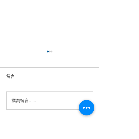
留言
撰寫留言......
【羊城晚报】“科技+非遗”
留英博士马楠新
引热议！第六届“广东文化
悔》全球上线，
遗产保护与利用”学术座谈
数字影像致敬天
会在穗举办
年文脉
投稿及新闻线索等相关事宜请联系
info@eucj.net