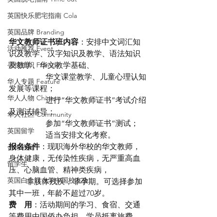
英国快乐肥宅指南 Cola
英国品牌 Branding
华文教师证书班内容
：安排中文词汇知
活动推荐 Event
识及教学、汉字知识及教学、语法知识
寻找组织 Friends
及教学、华文教学基础、
                   华文课堂教学、儿童心理认知
华人专题 Feature
发展等课程； 
华人人物 Chinese
                   进行“华文教师证书”考试介绍
及测试辅导；
华人社区 Community
                   参加“华文教师证书”测试；
英国留学
                   适当安排文化考察。 
报名条件
：现职海外华校的华文教师，
合作栏目
身体健康，无传染性疾病，无严重高血
留学生
压、心脑血管、精神类疾病，
英国白金汉大学中国校友会
         非肢体残疾，非孕期。可选择参加
其中一班，年龄不超过70岁。
费    用
：活动期间的学习、食宿、交通
等费用由国侨办负担。学员抵离旅费、