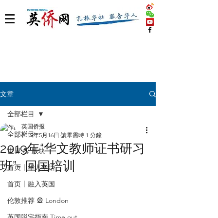
文章
全部栏目
英国侨报
全部栏目
2019年5月16日
讀畢需時 1 分鐘
2019年“华文教师证书研习
世界 🌎 版块
班”- 回国培训
首页丨华人生活
首页丨融入英国
伦敦推荐 🎡 London
英国脱宅指南 Time out