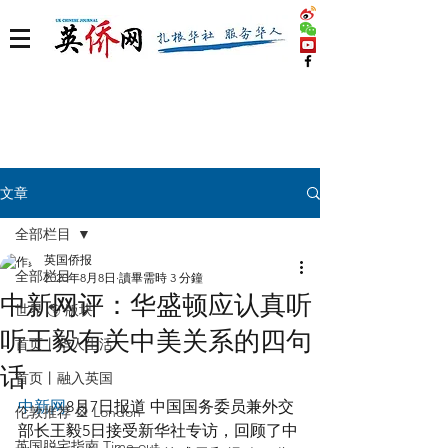
文章
全部栏目
英国侨报
全部栏目
2020年8月8日
讀畢需時 3 分鐘
中新网评：华盛顿应认真听
世界 🌎 版块
听王毅有关中美关系的四句
首页丨华人生活
话
首页丨融入英国
中新网
8月7日报道 中国国务委员兼外交
伦敦推荐 🎡 London
部长王毅5日接受新华社专访，回顾了中
英国脱宅指南 Time out