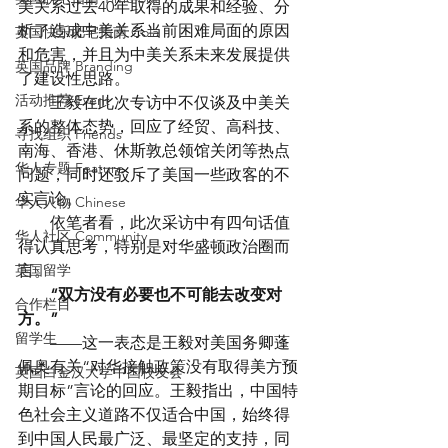
美关系过去40年取得的成果和经验、分
析了造成中美关系当前困难局面的原因
英国快乐肥宅指南 Cola
和危害，并且为中美关系未来发展提供
英国品牌 Branding
了建设性思路。
活动推荐 Event
　　王毅在此次专访中不仅谈及中美关
系的整体态势，回应了经贸、高科技、
寻找组织 Friends
南海、香港、休斯敦总领馆关闭等热点
华人专题 Feature
问题，同时还驳斥了美国一些政客的不
实言论。
华人人物 Chinese
　　依笔者看，此次采访中有四句话值
华人社区 Community
得认真思考，特别是对华盛顿政治圈而
英国留学
言。
　　“双方没有必要也不可能去改变对
合作栏目
方。”
留学生
　　——这一表态是王毅对美国务卿蓬
佩奥有关“对华接触政策没有取得美方预
英国白金汉大学中国校友会
期目标”言论的回应。王毅指出，中国特
色社会主义道路不仅适合中国，始终得
到中国人民最广泛、最坚定的支持，同