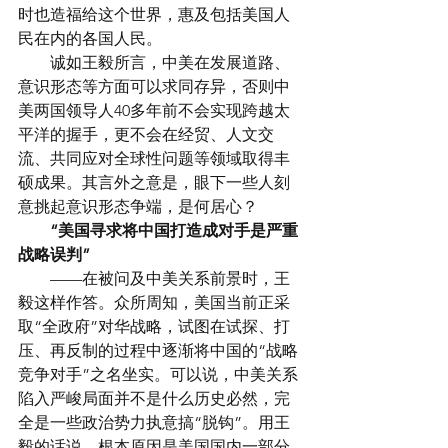
时也造福给这个世界，惠及包括美国人
民在内的各国人民。
　　诚如王毅所言，中美在发展道路、
意识形态等方面可以求同存异，否则中
美两国领导人40多年前不会实现跨越太
平洋的握手，更不会在经贸、人文交
流、共同应对全球性问题等领域取得丰
硕成果。其言外之意是，眼下一些人刻
意挑起意识形态争端，是何居心？
　　“美国寻求将中国打造成对手是严重
战略误判”
　　——在被问及中美关系前景时，王
毅这样作答。众所周知，美国当前正采
取“全政府”对华战略，试图在试探、打
压、再反制的过程中逐渐将中国的“战略
竞争对手”之名坐实。可以说，中美关系
陷入严峻局面并不是什么历史必然，完
全是一些政治势力执意搞“脱钩”。用王
毅的话说，根本原因是美国国内一部分