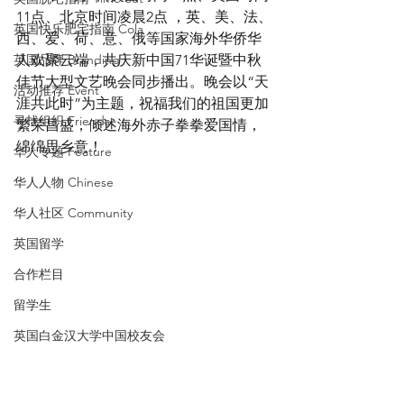
11点、北京时间凌晨2点 ，英、美、法、
英国快乐肥宅指南 Cola
西、爱、荷、意、俄等国家海外华侨华
英国品牌 Branding
人欢聚云端，共庆新中国71华诞暨中秋
佳节大型文艺晚会同步播出。晚会以“天
活动推荐 Event
涯共此时”为主题，祝福我们的祖国更加
寻找组织 Friends
繁荣昌盛，倾述海外赤子拳拳爱国情，
绵绵思乡意！
华人专题 Feature
华人人物 Chinese
华人社区 Community
英国留学
合作栏目
留学生
英国白金汉大学中国校友会