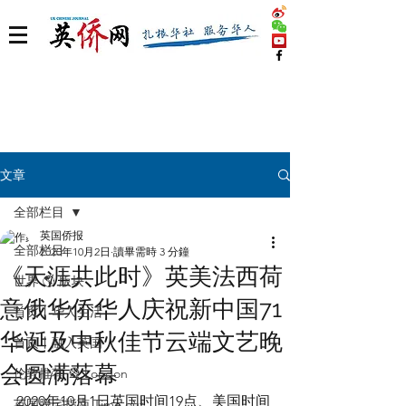
文章
全部栏目
英国侨报
全部栏目
2020年10月2日
讀畢需時 3 分鐘
《天涯共此时》英美法西荷
世界 🌎 版块
意俄华侨华人庆祝新中国71
首页丨华人生活
华诞及中秋佳节云端文艺晚
首页丨融入英国
会圆满落幕
伦敦推荐 🎡 London
2020年10月1日英国时间19点、美国时间
英国脱宅指南 Time out