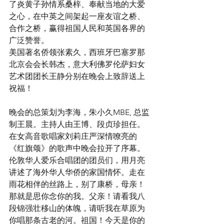
了炎黄子孙情系桑梓、奉献当地的大爱
之心，在中英之间架起一座友谊之桥、
合作之桥，赢得祖国人民和英国各界的
广泛赞誉。
美国著名侨领张素久，西班牙巴塞罗那
北京会会长韩杰，意大利佛罗伦萨妇女
艺术团团长王静分别在晚会上致辞送上
祝福！
晚会的总策划为李海，朱小久MBE, 总监
制王晨。主持人由王博、段贞珍担任。
在女高音歌唱家刘莉庄严深情嘹亮的
《红旗颂》的歌声中晚会拉开了序幕。
伦敦华人爱乐合唱团的团员们，用月亮
讲述了海外华人华侨的家国情怀。走在
雨花相伴的丝路上，别了康桥，母亲！
那就是思你念你的我。父亲！请看我八
段锦强壮移山的体魄，请听我在草原为
你唱那条古老的河。祖国！今天是你的