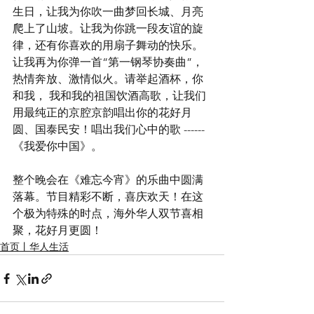
生日，让我为你吹一曲梦回长城、月亮
爬上了山坡。让我为你跳一段友谊的旋
律，还有你喜欢的用扇子舞动的快乐。
让我再为你弹一首“第一钢琴协奏曲”，
热情奔放、激情似火。请举起酒杯，你
和我， 我和我的祖国饮酒高歌，让我们
用最纯正的京腔京韵唱出你的花好月
圆、国泰民安！唱出我们心中的歌 ------ 
《我爱你中国》。
整个晚会在《难忘今宵》的乐曲中圆满
落幕。节目精彩不断，喜庆欢天！在这
个极为特殊的时点，海外华人双节喜相
聚，花好月更圆！
首页丨华人生活