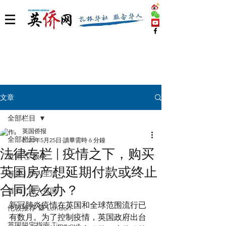
文章
全部栏目
英国侨报
全部栏目
2020年5月25日
讀畢需時 6 分鐘
法律专栏 | 疫情之下，购买
世界 🌎 版块
英国房产想延期付款或终止
首页丨华人生活
合同怎么办？
首页丨融入英国
新冠肺炎疫情在英国和全球范围流行已
伦敦推荐 🎡 London
有数月。为了控制疫情，英国政府出台 
英国脱宅指南 Time out