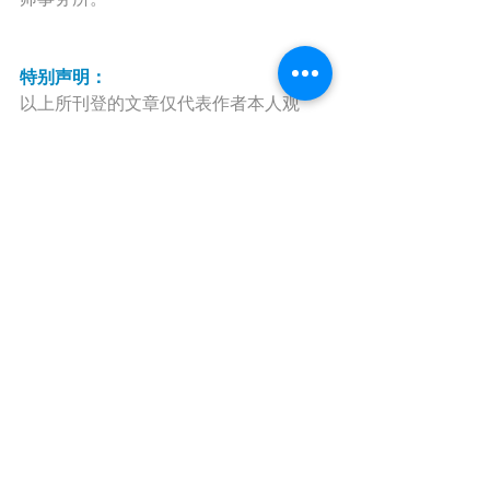
特别声明：
以上所刊登的文章仅代表作者本人观
点，仅提供一般信息且仅供参考之用，
不代表中伦律师事务所伦敦办公室或其
律师出具的任何形式之法律意见或建
议。本文所包括的链接并不代表链接信
息经中伦律师事务所核证。
如需转载或引用该等文章的任何内容，
请私信沟通授权事宜，并于转载时在文
章开头处注明来源于公众号“中伦律所伦
敦办公室（微信号：zhonglun-
london）”及作者姓名。未经本所书面授
权，不得转载或使用该等文章中的任何
内容，含图片、影像等视听资料。如您
有意就相关议题进一步交流或探讨，欢
迎与本所联系。