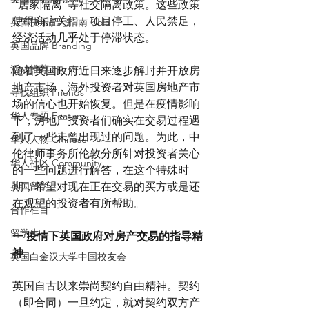
“居家隔离”等社交隔离政策。这些政策
使得商店关门、项目停工、人民禁足，
英国快乐肥宅指南 Cola
经济活动几乎处于停滞状态。
英国品牌 Branding
活动推荐 Event
随着英国政府近日来逐步解封并开放房
地产市场，海外投资者对英国房地产市
寻找组织 Friends
场的信心也开始恢复。但是在疫情影响
华人专题 Feature
下，房地产投资者们确实在交易过程遇
到了一些未曾出现过的问题。为此，中
华人人物 Chinese
伦律师事务所伦敦分所针对投资者关心
华人社区 Community
的一些问题进行解答，在这个特殊时
英国留学
期，希望对现在正在交易的买方或是还
在观望的投资者有所帮助。
合作栏目
留学生
一 疫情下英国政府对房产交易的指导精
神
英国白金汉大学中国校友会
英国自古以来崇尚契约自由精神。契约 
（即合同）一旦约定，就对契约双方产