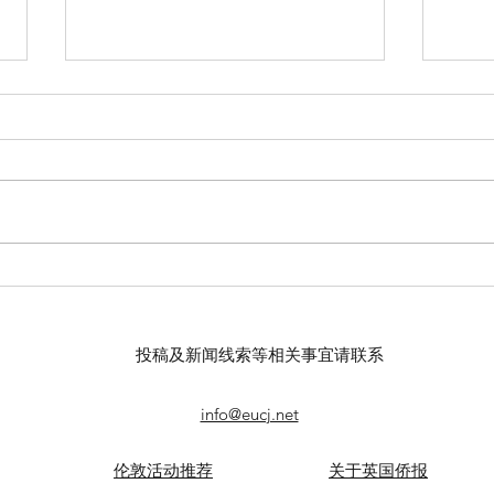
【羊城晚报】“科技+非遗”引热
【中
议！第六届“广东文化遗产保护
记者
与利用”学术座谈会在穗举办
录风
投稿及新闻线索等相关事宜请联系
info@eucj.net
伦敦活动推荐
关于英国侨报