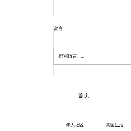
留言
撰寫留言......
2026“亲情中华·中国寻根之旅”
夏令营（天津中医药大学营）
圆满落幕 张伯礼院士寄语全体
夏令营营员
首页
华人社区
英国生活​