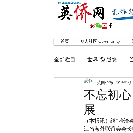
首页
华人社区 Community
全部栏目
世界 🌎 版块
英国侨报
2019年7
英国脱宅指南 Time out
不忘初心
展
寻找组织 Friends
华人专题
（本报讯）继“哈洽
江省海外联谊会会长杜
合作栏目
留学生
英