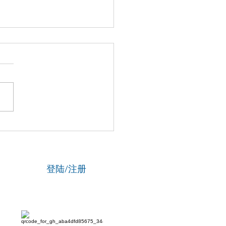
国新闻网】专访资深政法
刘海陵：笔锋铸正义 铁笔
云
登陆/注册