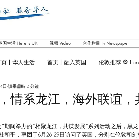
英国生活 Here is UK
视频 Video
合作栏目 In Newspaper
首页丨华人生活
首页丨融入英国
伦敦推荐 🎡 Lon
月4日
讀畢需時 2 分鐘
英国快乐肥宅指南 Cola
英国品牌 Branding
活动
，情系龙江，海外联谊，
 Feature
华人人物 Chinese
华人社区 Commun
会”期间举办的“相聚龙江，共谋发展”系列活动之后，黑
和平，率团于6月26-29日访问了英国，分别在伦敦和剑
国白金汉大学中国校友会