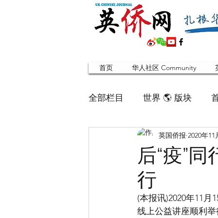
首页
华人社区 Community
全部栏目
世界 🌎 版块
英国侨报
2020年1
英国脱宅指南 Time out
后“疫”
行
寻找组织 Friends
华人专题
(本报讯)2020年1
线上公益讲座顺利举
合作栏目
留学生
英