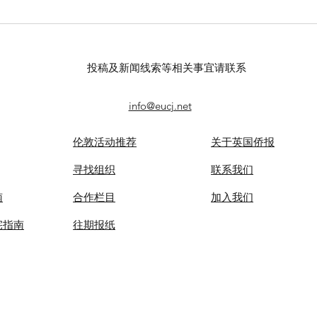
【羊城晚报】“科技+非遗”引热
【中
议！第六届“广东文化遗产保护
记者
与利用”学术座谈会在穗举办
录风
投稿及新闻线索等相关事宜请联系
info@eucj.net
伦敦活动推荐
关于英国侨报
​寻找组织
联系我们
南
合作栏目
​加入我们
宅指南
​往期报纸