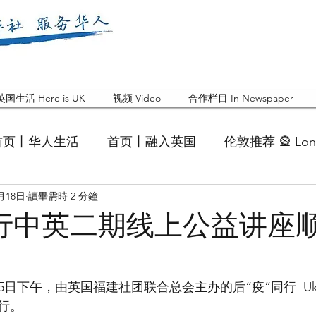
英国生活 Here is UK
视频 Video
合作栏目 In Newspaper
首页丨华人生活
首页丨融入英国
伦敦推荐 🎡 Lon
1月18日
讀畢需時 2 分鐘
英国快乐肥宅指南 Cola
英国品牌 Branding
活动
同行中英二期线上公益讲座
 Feature
华人人物 Chinese
华人社区 Commun
1月15日下午，由英国福建社团联合总会主办的后“疫”同行  Uk
行。
国白金汉大学中国校友会