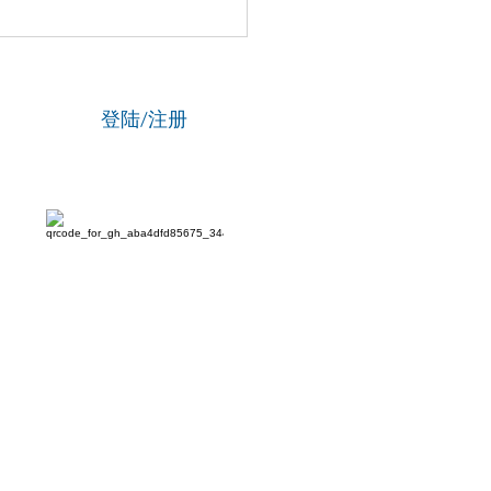
国新闻网】专访资深政法
刘海陵：笔锋铸正义 铁笔
云
登陆/注册