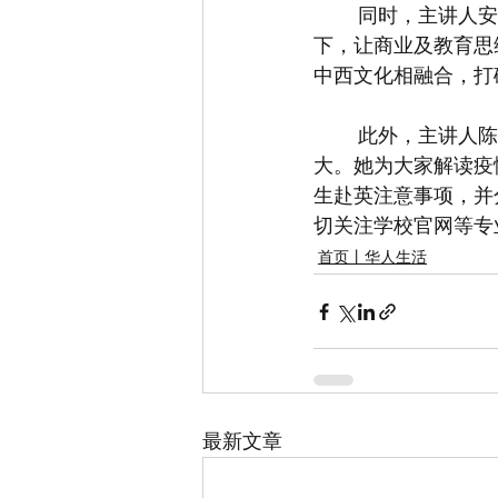
	同时，主讲人安内特·科霍恩男爵夫⼈结合自身案列，为大家讲解如何在中西方文化差异
下，让商业及教育思
中西文化相融合，打
	此外，主讲人陈芝芝对疫情下国际留学现状进行了分析，指出疫情对国际留学影响很
大。她为大家解读疫
生赴英注意事项，并
切关注学校官网等专
首页丨华人生活
最新文章