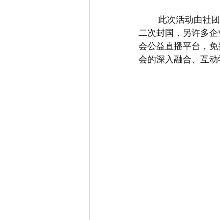
	此次活动由社团总会副秘书长江登邑主持。江副秘书长介绍到，11月5日起，英国开启第
二次封国，另许多企
会公益直播平台，免
会的深入融合、互动