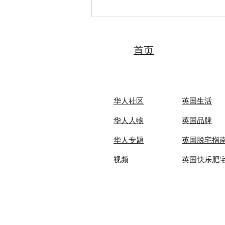
2026“亲情中华·中国寻根之旅”
夏令营（天津中医药大学营）
圆满落幕 张伯礼院士寄语全体
夏令营营员
首页
华人社区
英国生活​
华人人物
英国品牌
华人专题
英国脱宅指
视频
英国快乐肥