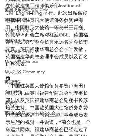
在伦敦建筑工程师俱乐部Institue of 
英国快乐肥宅指南 Cola
Civil Engineering 举行。此次出席嘉宾
英国品牌 Branding
包括中国驻英国大使馆侨务参赞卢海
田、中国驻英大使馆一等秘书王霄巍、
活动推荐 Event
伦敦华埠商会主席邓柱廷OBE、英国福
寻找组织 Friends
建华商总会创会会长兼永远名誉会长李
光喜、英国福建华商总会会长叶发敏，
华人专题 Feature
英国福建华商总会理事会成员以及百名
华人人物 Chinese
侨界代表。
华人社区 Community
📷
英国留学
（中国驻英国大使馆侨务参赞卢海田）
合作栏目
就职典礼由英国福建华商总会副理事长
郑喆以及英国福建华商总会副秘书长苏
留学生
培芳主持。中国驻英国大使馆侨务参赞
英国白金汉大学中国校友会
卢海田在致辞中向第三届理事会成员表
示热烈的祝贺，并说道，“商会也是一个
命运共同体。福建华商总会已经走过了