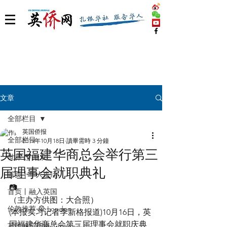
文章
全部栏目
英国侨报
全部栏目
2019年10月18日
讀畢需時 3 分鐘
英国福建华商总会举行第三
世界 🌎 版块
届理事会就职典礼
首页丨华人生活
📷
首页丨融入英国
（主办方供图：大合照）
伦敦推荐 🎡 London
(本报实习记者季新格报道)10月16日，英
国福建华商总会第三届理事会就职庆典
英国脱宅指南 Time out