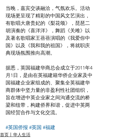
当晚，嘉宾交谈融洽，气氛欢乐。活动
现场更呈现了精彩的中国风文艺演出，
有歌唱大唐贵妃的《梨花颂》，琵琶二
胡演奏的《喜洋洋》，舞蹈《关雎》以
及著名歌唱家王蓓蓓演唱的《我爱你中
国》以及《我和我的祖国》，将就职庆
典现场氛围推向高潮。
据悉，英国福建华商总会成立于2011年4
月1日，是由在英福建籍华侨企业家及中
国福建企业家组成的、聚集全英福建华
商群体中坚力量的非盈利性社团组织，
旨在增进中英企业家之间沟通交流的桥
梁和纽带，构建侨界和谐，促进中英两
国经贸合作与文化交流。
#英国侨报
#英国
#福建
首页丨华人生活