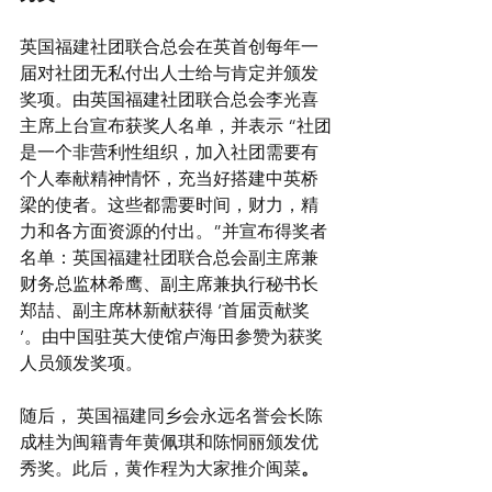
英国福建社团联合总会在英首创每年一
届对社团无私付出人士给与肯定并颁发
奖项。由英国福建社团联合总会李光喜
主席上台宣布获奖人名单，并表示 “社团
是一个非营利性组织，加入社团需要有
个人奉献精神情怀，充当好搭建中英桥
梁的使者。这些都需要时间，财力，精
力和各方面资源的付出。”并宣布得奖者
名单：英国福建社团联合总会副主席兼
财务总监林希鹰、副主席兼执行秘书长
郑喆、副主席林新献获得 ‘首届贡献奖 
’。由中国驻英大使馆卢海田参赞为获奖
人员颁发奖项。
随后， 英国福建同乡会永远名誉会长陈
成桂为闽籍青年黄佩琪和陈恫丽颁发优
秀奖。此后，黄作程为大家推介闽菜
。