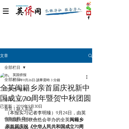
文章
全部栏目
英国侨报
全部栏目
2019年9月26日
讀畢需時 3 分鐘
全英闽籍乡亲首届庆祝新中
世界 🌎 版块
国成立70周年暨贺中秋团圆
首页丨华人生活
已更新：
2019年9月30日
首页丨融入英国
（本报实习记者李明臻）9月24日，由英
伦敦推荐 🎡 London
国福建社团联合总会举办的全英
闽籍乡
亲首届庆祝《中华人民共和国成立70周
英国脱宅指南 Time out