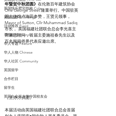
年暨贺中秋团圆》
在伦敦百年建筑协会
英国快乐肥宅指南 Cola
One George Street 隆重举行。中国驻英
国大使馆卢海田参赞，王贤元领事，
英国品牌 Branding
Mayor of Sutton, Cllr Muhammad Sadiq
活动推荐 Event
市长， 英国福建社团联合总会李光喜主
寻找组织 Friends
席兼总顾问，首届主委施祖春先生以及
百名闽籍侨界代表应邀出席。 
华人专题 Feature
华人人物 Chinese
华人社区 Community
英国留学
合作栏目
留学生
英国白金汉大学中国校友会
（主办方供图）
本届活动由英国福建社团联合总会首届