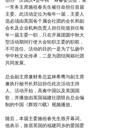
创办＂庆国庆•贺中秋＂筹备委员会，第
一常务主席施祖春先生被任命担任首届
主委。此活动定位为每年一届，主委人
选必须由英国各个属会社团的会长和副
会长及企业机构负责人担任轮值担任每
年一届主委一职，只在开展团圆中秋大
型活动期间行使大会轮职主委的职权，
不可连任。活动的目的一是为了弘扬中
华中秋文化传承，二是为团结闽籍社团
共同发展。
总会副主席兼财务总监林希鹰与副主席
兼执行秘书长郑喆担任此次活动主持
人。活动开始，高奏中国以及英国国
歌，并播放由英国福建社团联合总会编
制的中国《辉煌70载》视频播放。
随后，本届主委施祖春先生致开幕词。
他表示，旅居英国的福建同乡的爱国爱