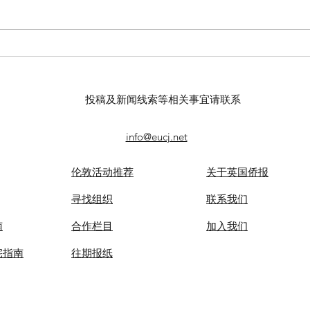
【羊城晚报】“科技+非遗”引热
【中
议！第六届“广东文化遗产保护
记者
与利用”学术座谈会在穗举办
录风
投稿及新闻线索等相关事宜请联系
info@eucj.net
伦敦活动推荐
关于英国侨报
​寻找组织
联系我们
南
合作栏目
​加入我们
宅指南
​往期报纸