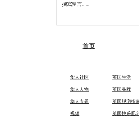
撰寫留言......
2026“亲情中华·中国寻根之旅”
夏令营（天津中医药大学营）
圆满落幕 张伯礼院士寄语全体
夏令营营员
首页
华人社区
英国生活​
华人人物
英国品牌
华人专题
英国脱宅指
视频
英国快乐肥