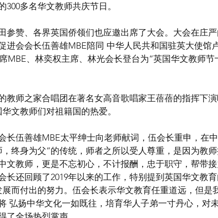
的300多名华文教师共庆节日。
田参赞、各界英国侨领们也应邀出席了大会。大会在庄严
促进会会长伍善雄MBE陪同 中华人民共和国驻英大使馆
主席MBE、林奕权主席、林光会长登台为“英国华文教师节
的教师之家合唱团在著名女高音歌唱家王蓓蓓的指挥下演
国华文教师们对祖籍国的热爱。
会长伍善雄MBE太平绅士向老师献词，伍会长重申，在
师，终身为父”的传统，师者之所以受人尊重，是因为教
中文教师，更是不忘初心，不计报酬，忠于职守，帮带接
会长还回顾了2019年以来的工作，特别提到英国华文教育
发展而付出的努力。伍会长表示华文教育任重道远，但是
将 弘扬中华文化一如既往，培育华人子弟一寸丹心，对
得了全场热烈掌声。