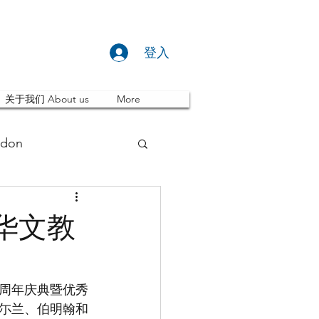
登入
关于我们 About us
More
don
推荐 Event
华文教
ity
英国留学
九周年庆典暨优秀
尓兰、伯明翰和