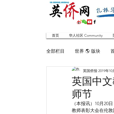
首页
华人社区 Community
全部栏目
世界 🌎 版块
英国侨报
2019年1
英国脱宅指南 Time out
英国中文
师节
寻找组织 Friends
华人专题
（本报讯）10月2
教师表彰大会在伦敦
合作栏目
留学生
英