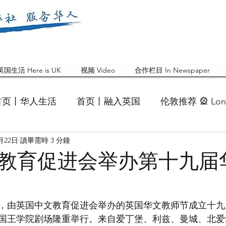
英国生活 Here is UK
视频 Video
合作栏目 In Newspaper
首页丨华人生活
首页丨融入英国
伦敦推荐 🎡 Lon
0月22日
讀畢需時 3 分鐘
英国快乐肥宅指南 Cola
英国品牌 Branding
活动
教育促进会举办第十九届
 Feature
华人人物 Chinese
华人社区 Commun
0日，由英国中文教育促进会举办的英国华文教师节成立十
国王学院剧场隆重举行。来自爱丁堡、利兹、曼城、北爱
国白金汉大学中国校友会