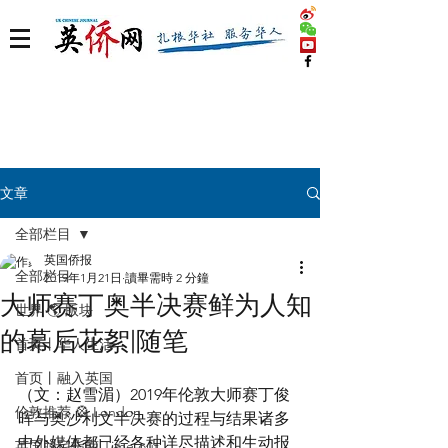
文章
全部栏目
英国侨报
全部栏目
2019年1月21日
讀畢需時 2 分鐘
大师赛丁奥半决赛鲜为人知
世界 🌎 版块
的幕后花絮|随笔
首页丨华人生活
首页丨融入英国
（文：赵雪湄）2019年伦敦大师赛丁俊
伦敦推荐 🎡 London
晖与奥沙利文半决赛的过程与结果诸多
中外媒体都已经各种详尽描述和生动报
英国脱宅指南 Time out