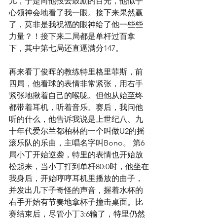
儿，于是向他投去鼓励的目光，他似乎
心领神会地看了我一眼。接下来果然赢
了，莫非是我祝福的眼神给了他一些些
力量？！接下来二局都是单杆过百拿
下，其中第七局还直逼满分147。
再来看丁俊晖的教练特里格里菲斯，前
四局，他看球的表情非常紧张，用右手
紧张地揪着自己的喉咙。但他从始至终
都带着耳机，听着音乐。赛后，我问他
听的什么，他告诉我说是上世纪八、九
十年代爱尔兰都柏林的一个叫做U2的摇
滚乐队的乐曲，主唱名字叫Bono。 第6
局小丁开始逆袭，特里的表情也开始放
松起来，当小丁打到单杆80:0时，他坐在
我身后，开始哼哼耳机里播放的曲子，
并发出几下子奇怪的声音，握着水杯的
右手开始有节奏地拿杯子撞击桌面。比
赛结束后，尽管小丁3:6输了，特里仍然