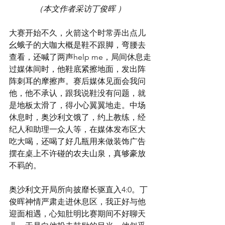
（本文作者采访丁俊晖 ）
大赛开始不久，火箭这个时常弄出点儿
幺蛾子的大咖大概是鞋不跟脚，弯腰去
查看，还喊了两声help me，局间休息走
过媒体间时，他鞋底紧擦地面，发出阵
阵刺耳的摩擦声。赛后媒体见面会我问
他，他不承认，跟我说鞋没有问题，就
是地板太滑了，得小心翼翼地走。中场
休息时，奥沙利文饿了，约上教练，经
纪人和助理一众人等，在媒体发布区大
吃大喝，还喝了好几瓶用来做装饰广告
摆在桌上不许碰的农夫山泉，真够豪放
不羁的。
奥沙利文开局所向披靡长驱直入4:0。丁
俊晖神情严肃走进休息区，我正好与他
迎面相遇，心知肚明比赛期间不好聊天