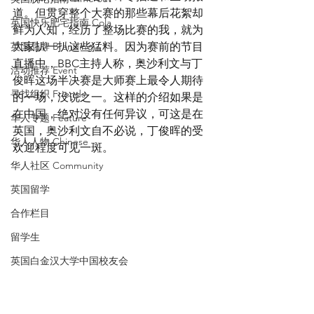
道。但贯穿整个大赛的那些幕后花絮却
英国快乐肥宅指南 Cola
鲜为人知，经历了整场比赛的我，就为
英国品牌 Branding
大家扒一扒这些猛料。因为赛前的节目
直播中，BBC主持人称，奥沙利文与丁
活动推荐 Event
俊晖这场半决赛是大师赛上最令人期待
寻找组织 Friends
的一场，没说之一。这样的介绍如果是
在中国，绝对没有任何异议，可这是在
华人专题 Feature
英国，奥沙利文自不必说，丁俊晖的受
华人人物 Chinese
欢迎程度可见一斑。
华人社区 Community
英国留学
合作栏目
留学生
英国白金汉大学中国校友会