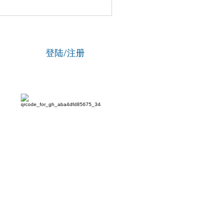
国新闻网】专访资深政法
刘海陵：笔锋铸正义 铁笔
云
登陆/注册