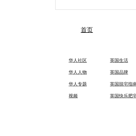
2026“亲情中华·中国寻根之旅”
夏令营（天津中医药大学营）
圆满落幕 张伯礼院士寄语全体
夏令营营员
首页
华人社区
英国生活​
华人人物
英国品牌
华人专题
英国脱宅指
视频
英国快乐肥