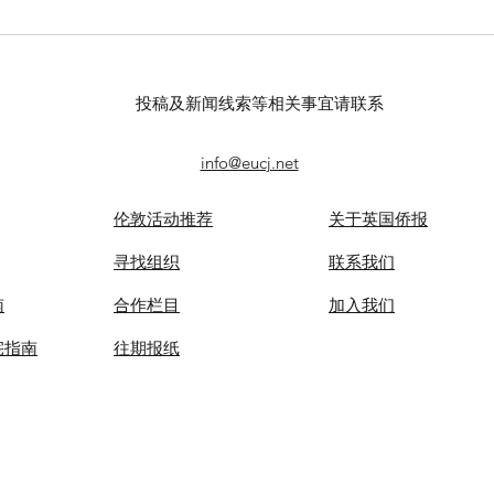
【羊城晚报】“科技+非遗”引热
【中
议！第六届“广东文化遗产保护
记者
与利用”学术座谈会在穗举办
录风
投稿及新闻线索等相关事宜请联系
info@eucj.net
伦敦活动推荐
关于英国侨报
​寻找组织
联系我们
南
合作栏目
​加入我们
宅指南
​往期报纸