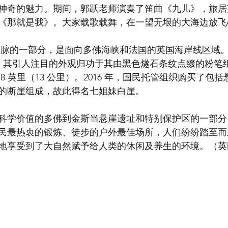
神奇的魅力。期间，郭跃老师演奏了笛曲《九儿》，旅居
《那就是我》。大家载歌载舞，在一望无垠的大海边放飞
 米），其引人注目的外观归功于其由黑色燧石条纹点缀的粉
8 英里（13 公里）。2016 年，国民托管组织购买了包
的断崖组成，故此得名七姐妹白崖。
科学价值的多佛到金斯当悬崖遗址和特别保护区的一部分
民最热衷的锻炼、徒步的户外最佳场所，人们纷纷踏至而
地享受到了大自然赋予给人类的休闲及养生的环境。（英