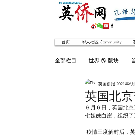
首页
华人社区 Community
全部栏目
世界 🌎 版块
英国侨报
2021年6
英国脱宅指南 Time out
英国北京
６月６日，英国北京
寻找组织 Friends
华人专题
七姐妹白崖，组织了
 疫情三度解封后，英国北京艺术团的近三十位旅居英国的各界团友，艺术家、歌唱家、舞蹈
合作栏目
留学生
英