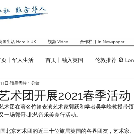
英国生活 Here is UK
视频 Video
合作栏目 In Newspaper
首页丨华人生活
首页丨融入英国
伦敦推荐 🎡 Lon
月11日
讀畢需時 1 分鐘
英国快乐肥宅指南 Cola
英国品牌 Branding
活动
艺术团开展2021春季活动
艺术团在著名竹笛表演艺术家郭跃和学者吴学峰教授带领
 Feature
华人人物 Chinese
华人社区 Commun
又一场郭哥-北艺音乐美食行活动。
国白金汉大学中国校友会