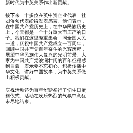
新时代为中英关系作出新贡献。
接下来，十多位在英中资企业代表，社
团侨领代表纷纷发表感言。他们表示，
在中国共产党历史上，在中华民族历史
上，今天都是一个十分重大而庄严的日
子。我们在这里隆重集会，同全国人民
一道，庆祝中国共产党成立一百周年，
回顾中国共产党百年奋斗的光辉历程，
展望中华民族伟大复兴的光明前景。大
家为中国共产党波澜壮阔的百年征程感
到自豪，表示要不忘初心、积极传播中
华文化，讲好中国故事，为中英关系做
出积极贡献。
庆祝活动还为百年华诞举行了切生日蛋
糕仪式。活动在欢乐热烈的气氛中意犹
未尽地结束。