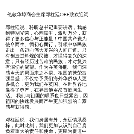
伦敦华埠商会主席邓柱廷OBE致欢迎词
邓柱廷说，聆听总书记重要讲话，我感
到特别光荣，心潮澎湃，激动万分，获
得了更多信心与正能量！中国共产党为
使命而生、循初心而行，引领中华民族
走出一条迈向伟大复兴的人间正道。只
有创造过辉煌的民族，才懂得复兴的深
意；只有经历过苦难的民族，才对复兴
有深切的渴望。作为在英侨胞，我们深
感今天的局面来之不易。祖国的繁荣富
强昌盛，不仅给予我们海外华侨华人更
多机会，更为我们在英国、在世界各地
赢得了尊严，在异国他乡昂首挺胸生
活。 我们与祖国的联系也日益紧密，因
祖国的快速发展而产生更加强烈的自豪
感与获得感。
邓柱廷说，我们身居海外，永远情系桑
梓，此时此刻，我们更加认识到自己肩
负着重大的责任和使命，更应为促进中