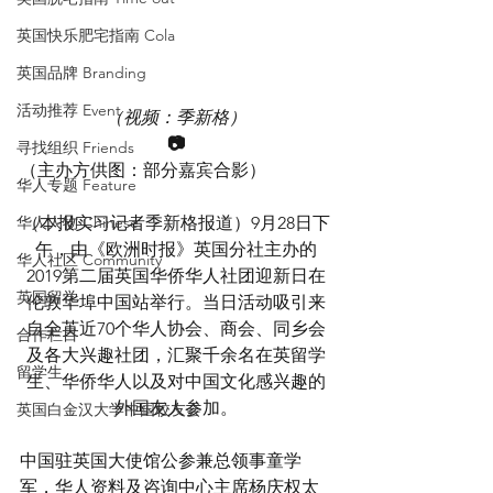
英国快乐肥宅指南 Cola
英国品牌 Branding
活动推荐 Event
（视频：季新格）
📷
寻找组织 Friends
（主办方供图：部分嘉宾合影）
华人专题 Feature
（本报实习记者季新格报道）9月28日下
华人人物 Chinese
午，由《欧洲时报》英国分社主办的
华人社区 Community
2019第二届英国华侨华人社团迎新日在
英国留学
伦敦华埠中国站举行。当日活动吸引来
自全英近70个华人协会、商会、同乡会
合作栏目
及各大兴趣社团，汇聚千余名在英留学
留学生
生、华侨华人以及对中国文化感兴趣的
外国友人参加。
英国白金汉大学中国校友会
中国驻英国大使馆公参兼总领事童学
军，华人资料及咨询中心主席杨庆权太