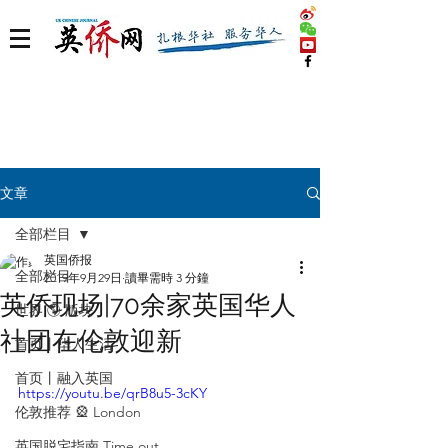
文章
全部栏目
英国侨报
全部栏目
2019年9月29日
讀畢需時 3 分鐘
英侨现场|70余家英国华人
世界 🌎 版块
社团在伦敦迎新
首页丨华人生活
首页丨融入英国
https://youtu.be/qrB8u5-3cKY
伦敦推荐 🎡 London
英国脱宅指南 Time out