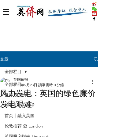
文章
全部栏目
英国侨报
全部栏目
2021年9月23日
讀畢需時 0 分鐘
风力发电：英国的绿色廉价
世界 🌎 版块
发电艰难
首页丨华人生活
首页丨融入英国
伦敦推荐 🎡 London
英国脱宅指南 Time out