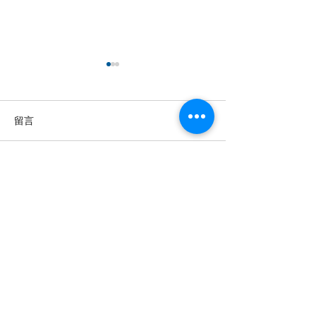
留言
撰寫留言......
【羊城晚报】“科技+非遗”
【中国新闻网】
引热议！第六届“广东文化
政法记者刘海陵
遗产保护与利用”学术座谈
正义 铁笔录风云
会在穗举办
投稿及新闻线索等相关事宜请联系
info@eucj.net