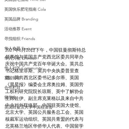
英国快乐肥宅指南 Cola
英国品牌 Branding
活动推荐 Event
寻找组织 Friends
华人专题 Feature
2021年6月26日下午，中国驻曼彻斯特总
领事馆与英国共产党西北区委共同举办
华人人物 Chinese
庆祝中国共产党百年华诞大会。英共总
华人社区 Community
书记格里菲斯、英共中央执委普里查
德、英共西北区委书记多尔蒂、英国
英国留学
《晨星报》编委会主席奥拉姆、英国劳
合作栏目
工权利研究院院长琼斯、英中了解协会
留学生
主席佐伊、副主席克莱格以及来自中共
中央对外联络部、中国驻英国大使馆、
英国白金汉大学中国校友会
北京大学、英国公共服务总工会、英国
核裁军运动组织、英国共青盟的代表与
北英格兰地区华侨华人代表、中国留学