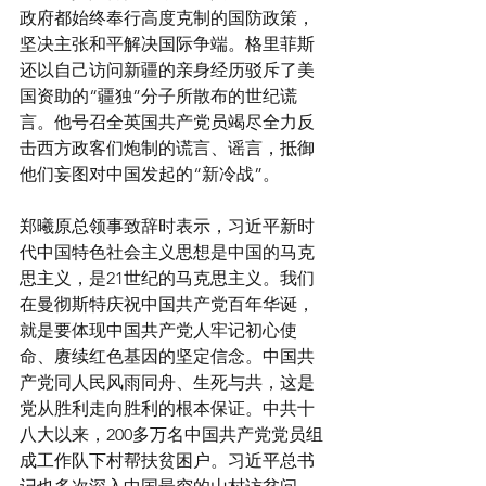
政府都始终奉行高度克制的国防政策，
坚决主张和平解决国际争端。格里菲斯
还以自己访问新疆的亲身经历驳斥了美
国资助的“疆独”分子所散布的世纪谎
言。他号召全英国共产党员竭尽全力反
击西方政客们炮制的谎言、谣言，抵御
他们妄图对中国发起的“新冷战”。
郑曦原总领事致辞时表示，习近平新时
代中国特色社会主义思想是中国的马克
思主义，是21世纪的马克思主义。我们
在曼彻斯特庆祝中国共产党百年华诞，
就是要体现中国共产党人牢记初心使
命、赓续红色基因的坚定信念。中国共
产党同人民风雨同舟、生死与共，这是
党从胜利走向胜利的根本保证。中共十
八大以来，200多万名中国共产党党员组
成工作队下村帮扶贫困户。习近平总书