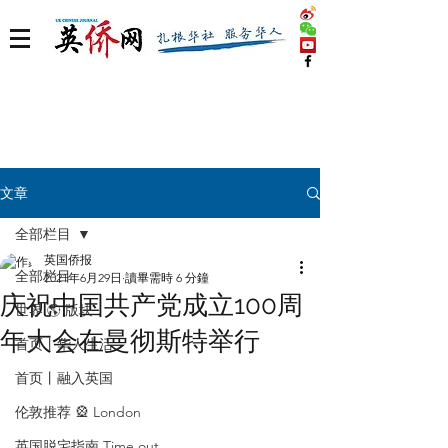
文章
全部栏目
英国侨报
全部栏目
2021年6月29日
讀畢需時 6 分鐘
庆祝中国共产党成立100周
世界 🌎 版块
年大会在曼彻斯特举行
首页丨华人生活
首页丨融入英国
伦敦推荐 🎡 London
英国脱宅指南 Time out