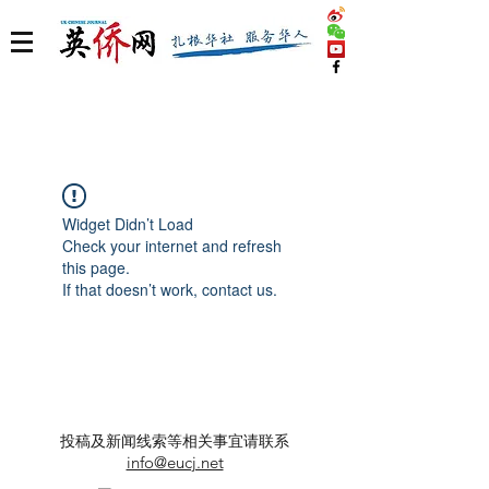
Widget Didn’t Load
Check your internet and refresh
this page.
If that doesn’t work, contact us.
投稿及新闻线索等相关事宜请联系
info@eucj.net