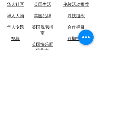
华人社区
英国生活​
伦敦活动推荐
华人人物
英国品牌
​寻找组织
华人专题
英国脱宅指
合作栏目
南
视频
​往期报纸
英国快乐肥
宅指南
关于英国侨报
联系我们
​加入我们
12-13, Little Newport Street, London, UK