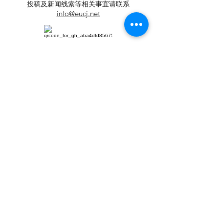
投稿及新闻线索等相关事宜请联系
info@eucj.net
首页
华人社区
英国生活​
伦敦活动推荐
华人人物
英国品牌
​寻找组织
华人专题
英国脱宅指
合作栏目
南
视频
​往期报纸
英国快乐肥
宅指南