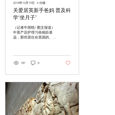
2018年10月19日
∙
6
分鐘
关爱居英新手爸妈 普及科
学“坐月子”
（记者牛雨晗/ 图文报道）
中英产后护理习俗相距甚
远，那些居住在英国的、初
为人父母的中国爸妈们又与
家人朋友分隔两地，无法获
得及时的帮助，难免感到孤
立无援。不过这些新手爸妈
们可以减少一些担忧了，近
187
0
日，英国惠氏发表报告，向
英国的医疗人员介绍“坐月
子”，以提供更符合文化背
景的产后护...