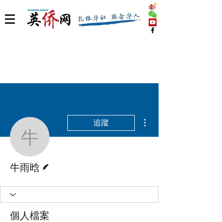
更多動作
追蹤
牛雨晗
作者
牛雨晗
個人檔案