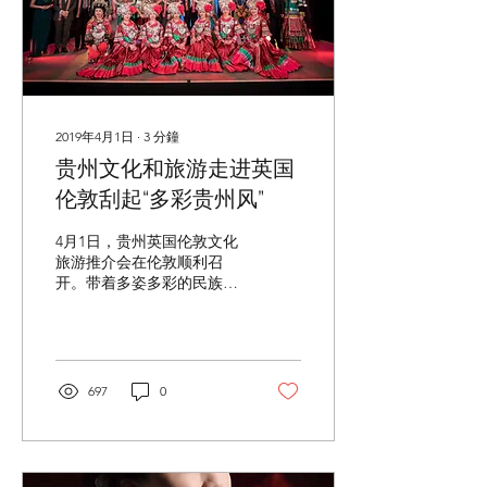
2019年4月1日
∙
3
分鐘
贵州文化和旅游走进英国
伦敦刮起“多彩贵州风”
4月1日，贵州英国伦敦文化
旅游推介会在伦敦顺利召
开。带着多姿多彩的民族风
情与旅游资源，贵州省文化
和旅游厅在3月30日先在英
国诺丁汉开展了贵州文化和
旅游推广活动，在英国刮起
了一股绚丽的多彩贵州风。
697
0
据了解，英国是贵州省重要
的入境旅游客源市场，2018
年4月，贵州省文化和旅游
厅...