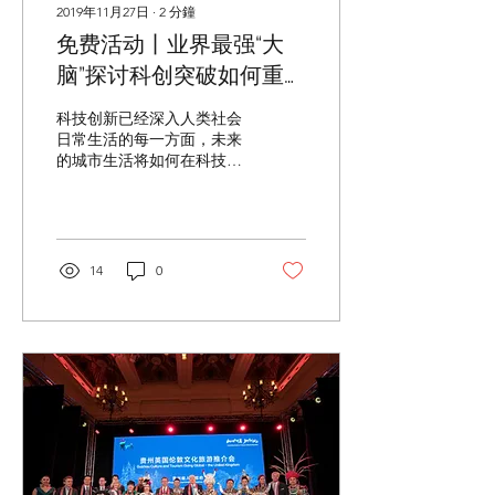
2019年11月27日
∙
2
分鐘
免费活动丨业界最强“大
脑”探讨科创突破如何重塑
城市新未来 -- “新经济，
科技创新已经深入人类社会
遇见新城市”论坛将于伦敦
日常生活的每一方面，未来
的城市生活将如何在科技创
皇家阿尔伯特码头举办
新中被塑造是与每一个人都
息息相关的话题。12月5日
至7日期间，伦敦皇家阿尔
伯特码头将在Altitude大楼
再次云集科技创新界的意见
14
0
领袖和顶尖头脑，在为期三
天的 “新经济，遇见新城
市”...