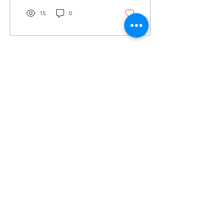
型和化妆奖提名，是本届北
欧电影节上唯一一部获得四
15
0
项提名的华语影片。 《一代
女魂唐群英》是一部全面反
映妇女解放运动的电影，影
片讲述...
載入更多
投稿及新闻线索等相关事宜请联系
info@eucj.net
首页