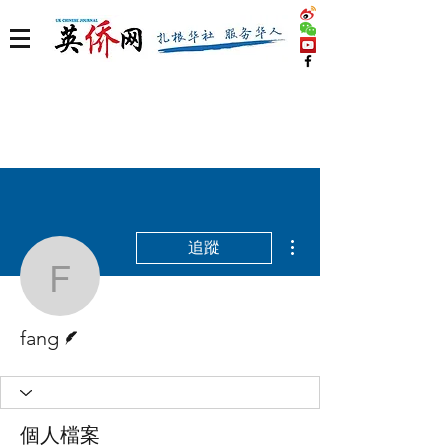
更多動作
追蹤
fang
作者
fang
個人檔案