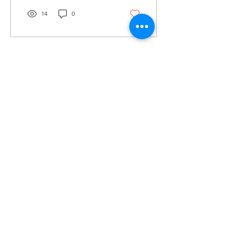
奖项获奖者。来自中国的方
所书店荣获本届卓越奖年度
14
0
最佳书店奖。 与出版商协会
（The Publishers...
載入更多
投稿及新闻线索等相关事宜请联系
info@eucj.net
首页