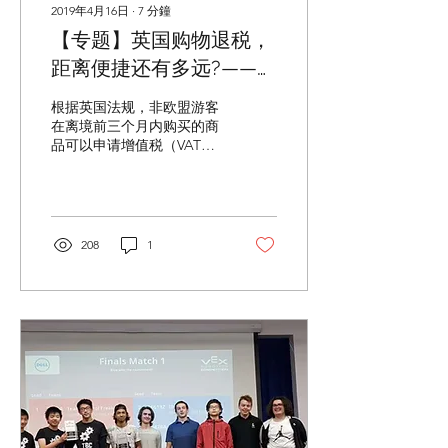
2019年4月16日
∙
7
分鐘
【专题】英国购物退税，
距离便捷还有多远?——流
程繁琐游客难懂 “数字化”
根据英国法规，非欧盟游客
引领行业新格局
在离境前三个月内购买的商
品可以申请增值税（VAT）
退税。目前英国的增值税税
率为20%，不过，在退税过
程中，不同机构会收取多道
手续费，游客一般仅能够获
得商品税前售价的10%至
208
1
13%。 对消费者来说，退税
流程分两步：首先，在购物
时索要退税单，要求商家签
字...