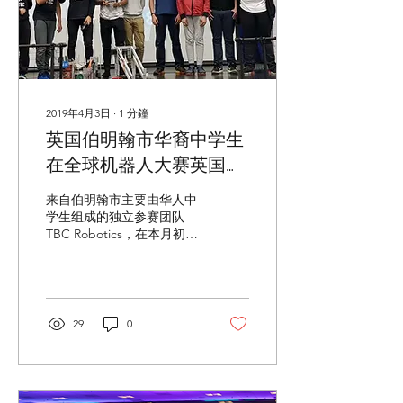
2019年4月3日
∙
1
分鐘
英国伯明翰市华裔中学生
在全球机器人大赛英国总
决赛中勇夺冠军
来自伯明翰市主要由华人中
学生组成的独立参赛团队
TBC Robotics，在本月初的
VEX Robotics全球机器人大
赛英国总决赛中获得冠军，
并受邀代表英国于4月24日
至27日前往美国参加今年
Vex机器人大赛全球总决
29
0
赛。 TBC...