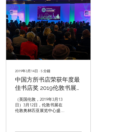
2019年3月14日
∙
5
分鐘
中国方所书店荣获年度最
佳书店奖 2019伦敦书展
国际出版业卓越奖获奖名
（英国伦敦，2019年3月13
单揭晓
日）3月12日，伦敦书展在
伦敦奥林匹亚展览中心盛大
开幕，当晚，2019年伦敦书
展国际出版业卓越奖在备受
瞩目的颁奖典礼上揭晓各大