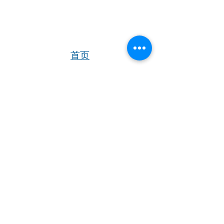
手材料、冷静客观笔触，完
整呈现了这起跨境大案的滋
生、猖獗与覆灭，更以记者
的专业视角，解读案件背后
的法治进程与时代变迁。
今年3月，《新民周
首页
刊》在广州专访刘海陵，听
这位长江韬奋奖获得者讲述
追踪大案的惊心动魄，深耕
华人社区
英国生活​
伦敦活动推荐
政法报道一线的使命担当、
一位老新闻人对真相、法治
华人人物
英国品牌
​寻找组织
与时代的不变坚守，以及一
部纪实作品跨越四分之一个
华人专题
英国脱宅指
合作栏目
世纪的创作初心，重温那段
南
用真相记录正义、用笔墨镌
视频
​往期报纸
刻历史的难忘历程。 重
英国快乐肥
提旧案：世纪大案的时代深
宅指南
意 在刘海陵数十载政法报道
生涯中，张子强案无疑是最
特殊、最厚重、影响最深远
的一笔。这宗被列为亚洲第
一、世界第六的特大跨境犯
罪案件，不仅震惊了...