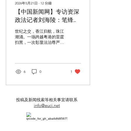
2026年5月21日
∙
12
分鐘
【中国新闻网】专访资深
政法记者刘海陵：笔锋铸
正义 铁笔录风云
世纪之交，香江归航，珠江
潮涌。一场跨越粤港的雷霆
扫黑，一次彰显法治尊严的
跨境审判，将“世纪贼王”张
子强及其犯罪集团钉在历史
耻辱柱上。2026年春，《新
民周刊》推出独家长篇纪实
连载《张子强犯罪集团覆灭
6
0
1
记》，迅速引发社会广泛关
注。这部作品的作者，正是
深耕政法报道三十余载、亲
历广东社会治安由乱到治全
过程的羊城晚报高级记者、
投稿及新闻线索等相关事宜请联系
第十六届长江韬奋奖获得者
info@eucj.net
刘海陵。 从1998年案件
侦破全程一线追踪，到二十
余年后补齐尘封档案、还原
完整真相，刘海陵以独家一