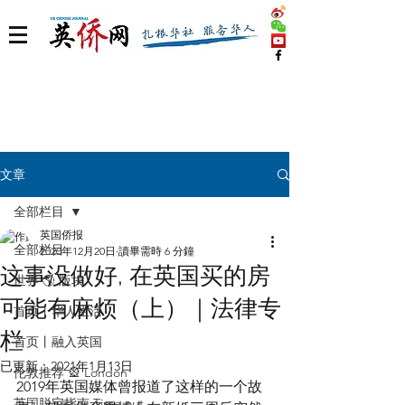
文章
全部栏目
英国侨报
全部栏目
2020年12月20日
讀畢需時 6 分鐘
这事没做好, 在英国买的房
世界 🌎 版块
可能有麻烦（上）｜法律专
首页丨华人生活
栏
首页丨融入英国
已更新：
2021年1月13日
伦敦推荐 🎡 London
2019年英国媒体曾报道了这样的一个故
英国脱宅指南 Time out