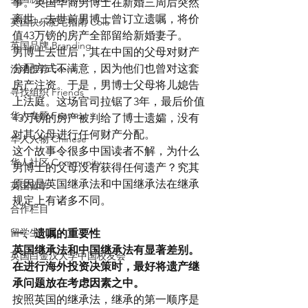
事。英国华裔男博士在新婚三周后突然
离世，去世前男博士曾订立遗嘱，将价
英国快乐肥宅指南 Cola
值43万镑的房产全部留给新婚妻子。
英国品牌 Branding
男博士去世后，其在中国的父母对财产
分配方式不满意，因为他们也曾对这套
活动推荐 Event
房产注资。于是，男博士父母将儿媳告
寻找组织 Friends
上法庭。这场官司拉锯了3年，最后价值
华人专题 Feature
43万镑的房产被判给了博士遗孀，没有
对其父母进行任何财产分配。
华人人物 Chinese
这个故事令很多中国读者不解，为什么
华人社区 Community
男博士的父母没有获得任何遗产？究其
原因是英国继承法和中国继承法在继承
英国留学
规定上有诸多不同。
合作栏目
留学生
一、遗嘱的重要性
英国继承法和中国继承法有显著差别。
英国白金汉大学中国校友会
在进行海外投资决策时，最好将遗产继
承问题放在考虑因素之中。
按照英国的继承法，继承的第一顺序是