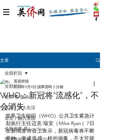
文章
全部栏目
英国侨报
全部栏目
2021年9月9日
讀畢需時 2 分鐘
WHO：新冠将“流感化”，不
世界 🌎 版块
会消失
首页丨华人生活
世界卫生组织（WHO）公共卫生紧急计
首页丨融入英国
划执行主任迈克·瑞安（Mike Ryan）7日
伦敦推荐 🎡 London
在新闻发布会上表示，新冠病毒将不断
变种，变成流感一样的病毒，不太可能
英国脱宅指南 Time out