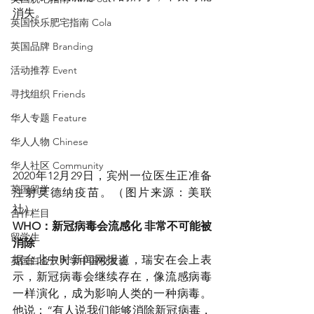
消失。
英国快乐肥宅指南 Cola
英国品牌 Branding
活动推荐 Event
寻找组织 Friends
华人专题 Feature
华人人物 Chinese
华人社区 Community
2020年12月29日，宾州一位医生正准备
英国留学
注射莫德纳疫苗。（图片来源：美联
社）
合作栏目
WHO：新冠病毒会流感化 非常不可能被
留学生
消除
据台北中时新闻网报道，瑞安在会上表
英国白金汉大学中国校友会
示，新冠病毒会继续存在，像流感病毒
一样演化，成为影响人类的一种病毒。
他说：“有人说我们能够消除新冠病毒，