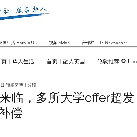
英国生活 Here is UK
视频 Video
合作栏目 In Newspaper
首页丨华人生活
首页丨融入英国
伦敦推荐 🎡 Lon
3日
讀畢需時 1 分鐘
英国快乐肥宅指南 Cola
英国品牌 Branding
活动
包机来临，多所大学offer超
补偿
 Feature
华人人物 Chinese
华人社区 Commun
国白金汉大学中国校友会