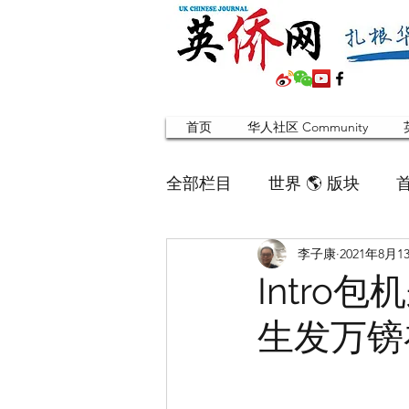
首页
华人社区 Community
全部栏目
世界 🌎 版块
李子康
2021年8月1
英国脱宅指南 Time out
Intro
生发万镑
寻找组织 Friends
华人专题
合作栏目
留学生
英