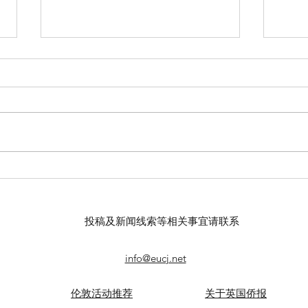
英国大学上网课会降学费吗？
揭秘
投稿及新闻线索等相关事宜请联系
info@eucj.net
伦敦活动推荐
关于英国侨报