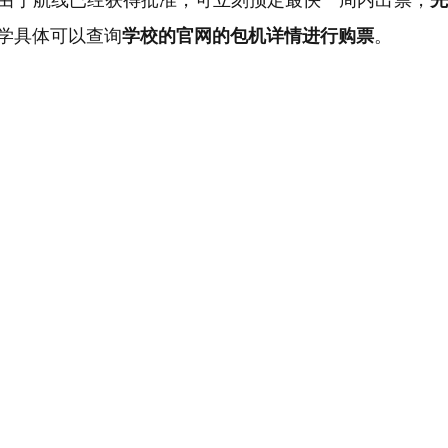
由于航线已经获得批准，可立刻预定最快一周内出票，
先
学具体可以查询
学校的官网的包机详情进行购票
。