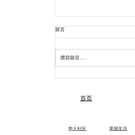
留言
撰寫留言......
英国大学首家在校生招生代表
受英国政要接见
首页
华人社区
英国生活​