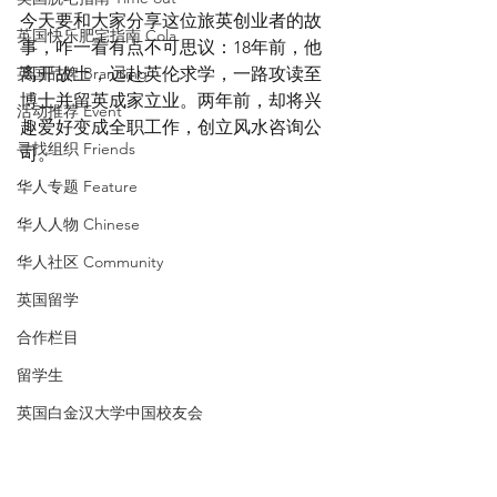
今天要和大家分享这位旅英创业者的故
英国快乐肥宅指南 Cola
事，咋一看有点不可思议：18年前，他
英国品牌 Branding
离开故土，远赴英伦求学，一路攻读至
博士并留英成家立业。两年前，却将兴
活动推荐 Event
趣爱好变成全职工作，创立风水咨询公
寻找组织 Friends
司。
华人专题 Feature
华人人物 Chinese
华人社区 Community
英国留学
合作栏目
留学生
英国白金汉大学中国校友会