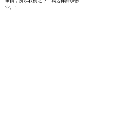
事情，所以权衡之下，我选择辞职创
业。”