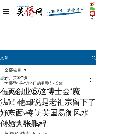
文章
全部栏目
英国侨报
全部栏目
2019年2月25日
讀畢需時 7 分鐘
在英创业⑤这博士会“魔
世界 🌎 版块
法”！他却说是老祖宗留下了
首页丨华人生活
好东西-专访英国易衡风水
首页丨融入英国
创始人张鹏程
伦敦推荐 🎡 London
英国脱宅指南 Time out