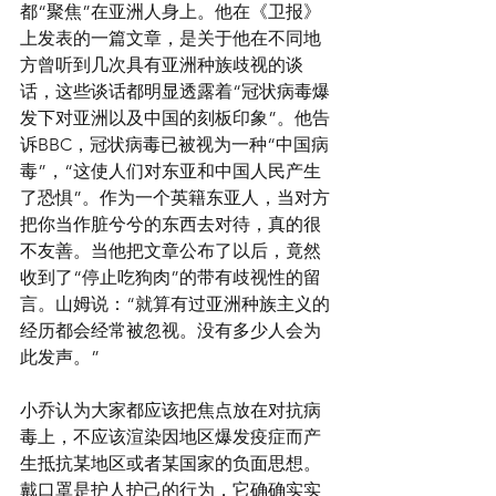
都“聚焦”在亚洲人身上。他在《卫报》
上发表的一篇文章，是关于他在不同地
方曾听到几次具有亚洲种族歧视的谈
话，这些谈话都明显透露着“冠状病毒爆
发下对亚洲以及中国的刻板印象”。他告
诉BBC，冠状病毒已被视为一种“中国病
毒”，“这使人们对东亚和中国人民产生
了恐惧”。作为一个英籍东亚人，当对方
把你当作脏兮兮的东西去对待，真的很
不友善。当他把文章公布了以后，竟然
收到了“停止吃狗肉”的带有歧视性的留
言。山姆说：“就算有过亚洲种族主义的
经历都会经常被忽视。没有多少人会为
此发声。”
小乔认为大家都应该把焦点放在对抗病
毒上，不应该渲染因地区爆发疫症而产
生抵抗某地区或者某国家的负面思想。
戴口罩是护人护己的行为，它确确实实