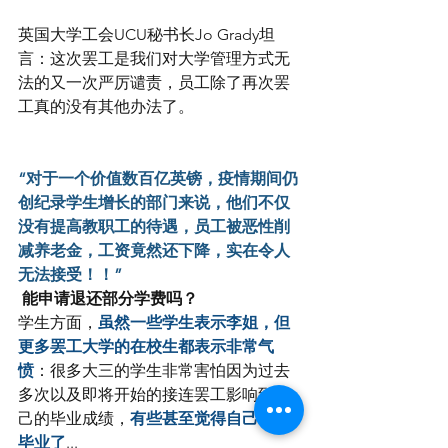
英国大学工会UCU秘书长Jo Grady坦
言：这次罢工是我们对大学管理方式无
法的又一次严厉谴责，员工除了再次罢
工真的没有其他办法了。
“对于一个价值数百亿英镑，疫情期间仍
创纪录学生增长的部门来说，他们不仅
没有提高教职工的待遇，员工被恶性削
减养老金，工资竟然还下降，实在令人
无法接受！！”
 能申请退还部分学费吗？ 
学生方面，
虽然一些学生表示李姐，但
更多罢工大学的在校生都表示非常气
愤
：很多大三的学生非常害怕因为过去
多次以及即将开始的接连罢工影响到自
己的毕业成绩，
有些甚至觉得自己不能
毕业了
...