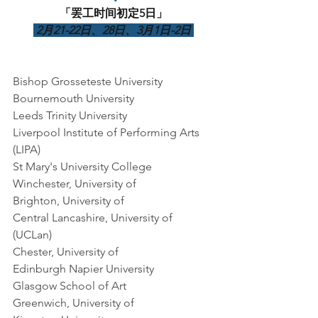
「罢工时间初定5日」
 2月21-22日、28日、3月1日-2日 
Bishop Grosseteste University    
Bournemouth University    
Leeds Trinity University    
Liverpool Institute of Performing Arts 
(LIPA)    
St Mary's University College    
Winchester, University of    
Brighton, University of    
Central Lancashire, University of 
(UCLan)    
Chester, University of    
Edinburgh Napier University    
Glasgow School of Art    
Greenwich, University of    