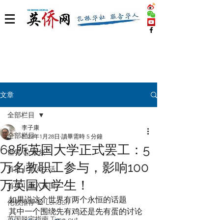
文章
全部栏目
李子康
全部栏目
2022年1月28日
讀畢需時 5 分鐘
68所英国大学正式罢工：5
世界 🌎 版块
万名教职工参与，影响100
首页丨华人生活
万英国大学生！
首页丨融入英国
如果说这个世界有两个永恒的话题
伦敦推荐 🎡 London
其中一个围绕先有鸡还是先有蛋的讨论
英国脱宅指南 Time out