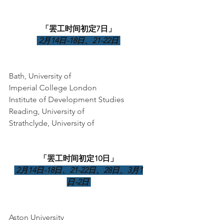
「罢工时间初定7日」
 2月14日-18日、21-22日 
Bath, University of    
Imperial College London    
Institute of Development Studies    
Reading, University of    
Strathclyde, University of    
「罢工时间初定10日」
 2月14日-18日、21-22日、28日、3月1
日-2日 
Aston University    