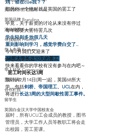
鸡：谁在cue我？？
那另外一个绝对就是英国的罢工了
英国快乐肥宅指南 Cola
英国品牌 Branding
毕竟，关于薪资的讨论从来没有停过
活动推荐 Event
每年都要大罢特罢几次
学生轻则多放假几天
寻找组织 Friends
重则影响到学习，感觉学费白交了..
华人专题 Feature
今年2月我们又迎来了
 68所大学长达10天的罢工 
华人人物 Chinese
快来看看你的学校有没有参与在内吧～
华人社区 Community
  罢工时间长达3周
英国留学
预计从2月14日(周一)起，英国68所大
学，包括
剑桥、帝国理工、UCL
在内，
合作栏目
将进行
长达3周的大型间歇性罢工事件。
留学生
英国白金汉大学中国校友会
届时，所有UCU工会成员的教授，图书
管理员，大学工作人员等教职工将会走
出校园，罢工罢课。