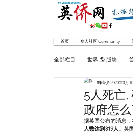
首页
华人社区 Community
全部栏目
世界 🌎 版块
刘靖仪
2020年3月1
英国脱宅指南 Time out
5人死亡,
政府怎么
寻找组织 Friends
华人专题
据英国公布的消息，
人数达到319人。
英
合作栏目
留学生
英