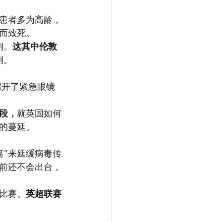
患者多为高龄，
而致死。
例。
这其中伦敦
例。
召开了紧急眼镜
段，
就英国如何
的蔓延。
离”来延缓病毒传
前还不会出台，
比赛。
英超联赛