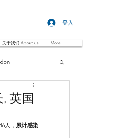
登入
关于我们 About us
More
don
推荐 Event
, 英国
ity
英国留学
46人，
累计感染