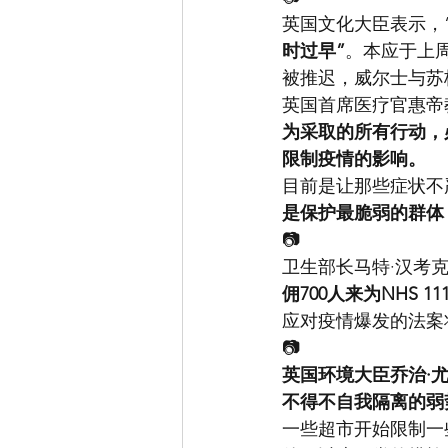
英国文化大臣表示，
时过早”
。本应于上
被推迟，威尔士与苏
英国首席医疗官惠帝
为采取的所有行动，
限制疫情的影响。
目前是让那些症状不
是保护最脆弱的群体
📷
卫生部长马特·汉考
佣700人来为NHS 1
应对疫情爆发的法案
📷
英国环境大臣乔治·
不得不自我隔离的弱
一些超市开始限制一