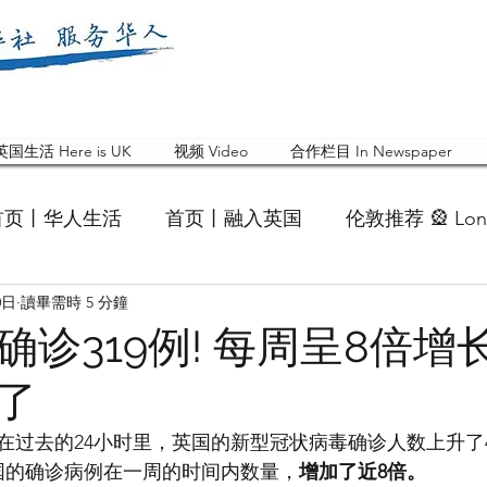
英国生活 Here is UK
视频 Video
合作栏目 In Newspaper
首页丨华人生活
首页丨融入英国
伦敦推荐 🎡 Lon
0日
讀畢需時 5 分鐘
英国快乐肥宅指南 Cola
英国品牌 Branding
活动
 确诊319例! 每周呈8倍增长
了
 Feature
华人人物 Chinese
华人社区 Commun
在过去的24小时里，英国的新型冠状病毒确诊人数上升了
国的确诊病例在一周的时间内数量，
增加了近8倍。
国白金汉大学中国校友会