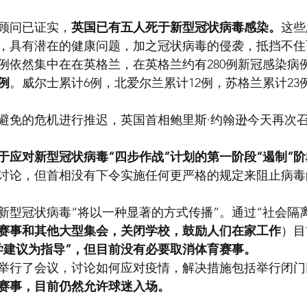
顾问已证实，
英国已有五人死于新型冠状病毒感染。
这些
，具有潜在的健康问题，加之冠状病毒的侵袭，抵挡不住
例依然集中在在英格兰，在英格兰约有280例新冠感染病
例
。威尔士累计6例，北爱尔兰累计12例，苏格兰累计23
避免的危机进行推迟，英国首相鲍里斯·约翰逊今天再次
于应对新型冠状病毒“四步作战”计划的第一阶段“遏制”阶
讨论，但首相没有下令实施任何更严格的规定来阻止病毒
新型冠状病毒“将以一种显著的方式传播”。通过“社会隔
赛事和其他大型集会，关闭学校，鼓励人们在家工作
）目
学建议为指导”，但目前没有必要取消体育赛事。
举行了会议，讨论如何应对疫情，解决措施包括举行闭门
赛事，目前仍然允许球迷入场。