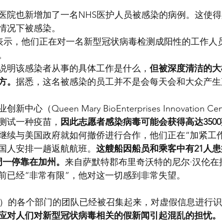
医院也新增加了一名NHS医护人员被感染的病例。这使
情况下被感染。
）表示，他们正在对一名新型冠状病毒检测成阳性的工作人
。
说明该感染者从事的具体工作是什么，
但被深度清洁的大
方。
据悉，这名被感染的员工并不是会每天会和大众产生
（Queen Mary BioEnterprises Innovation C
上测试一种疫苗，
因此志愿者感染病毒可能会获得高达350
继续与美国政府就如何撤侨进行合作，他们正在“加紧工作
英国人安排一趟返航航班。
这艘船因船员和乘客中有21人
周一停靠在加州。
来自萨默特郡布里奇沃特的尼尔·汉伦在
前已经“非常有限”，他对这一切感到非常失望。
hall）的各个部门的团队已经被召集起来，对虚假信息进行
应对人们对新型冠状病毒相关的假新闻引起混乱的担忧。