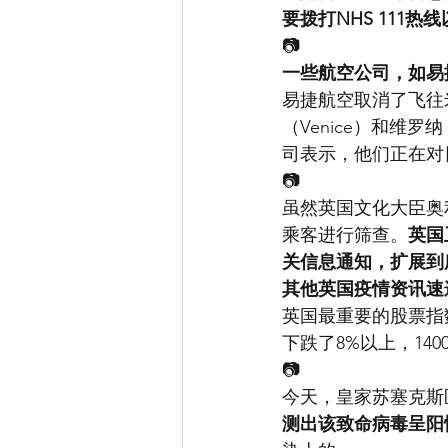
要拨打NHS 111热
📷
一些航空公司，如易
易捷航空取消了飞往米兰马
（Venice）和维
司表示，他们正在对
📷
虽然英国文化大臣奥
乘客进行筛查。
英国
关信息通知，扩展到
其他英国疫情资讯速
英国最重要的股票指数
下跌了8%以上，14
📷
今天，皇家苏塞克斯
测出该致命病毒呈阳