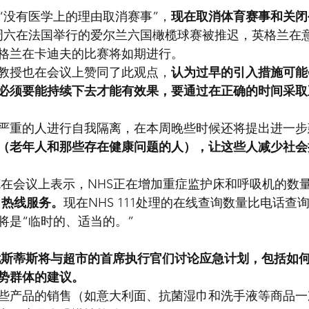
“没有医学上的理由取消赛事”，
现在取消体育赛事和关闭
周六在法国举行的爱尔兰六国橄榄球赛被推迟，英格兰在
格兰在卡迪夫的比赛将如期进行。
教授也在会议上赞同了此观点，
认为过早的引入措施可能
必须要能持续下去才能有效果，要通过在正确的时间采取
严重的人进行自我隔离，在本周晚些时候还将提出进一步
（老年人和那些存在健康问题的人），让这些人减少社会
克在会议上表示，NHS正在增加重症监护床和呼吸机的数
11热线服务。
现在NHS 111处理的在线查询数量比电话查
将是“临时的、适当的。”
尤斯蒂斯将与超市的首席执行官们讨论应急计划，包括如
势群体的建议。
些产品的销售（如意大利面、抗菌湿巾和洗手液等商品一