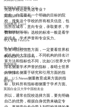
英国快乐肥宅指南 Cola
先选学校还是先选专业？
首先，你需要有一个明确的目标的院
英国品牌 Branding
校，搜集这个学校的所有相关信息，包
活动推荐 Event
括所在城市，意向专业，录取要求，学
寻找组织 Friends
费和学制等等。选校的标准一般是看学
校排名、学术声誉和专业实力。
华人专题 Feature
华人人物 Chinese
在查询院校信息方面，一定要看世界权
威机构的大学排名，不同机构的排名计
华人社区 Community
算方法和指标也不同，比如QS世界大学
英国留学
排名侧重学术声誉的指标，泰晤士世界
大学排名侧重于研究和引用方面的指
合作栏目
标，U.S.News侧重教育成果方面的指
留学生
标，软科所有指标都侧重于学术方面。
英国白金汉大学中国校友会
所以，通常在院校选择方面，要先明确
自己的优势，根据自身优势来确定专
业，再把意向专业带入到院校选择的考