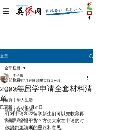
文章
全部栏目
李子康
全部栏目
2021年7月19日
讀畢需時 3 分鐘
2022年留学申请全套材料清
世界 🌎 版块
单
首页丨华人生活
已更新：
2021年7月24日
首页丨融入英国
针对申请2022留学新生们可以先收藏再
伦敦推荐 🎡 London
阅读，全篇干货，方便大家在申请的时
候提供更清晰的思路和意见。
英国脱宅指南 Time out