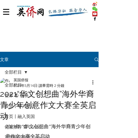
文章
全部栏目
英国侨报
全部栏目
2021年5月14日
讀畢需時 2 分鐘
2021“华文创想曲”海外华裔
世界 🌎 版块
青少年创意作文大赛全英启
首页丨华人生活
动
首页丨融入英国
2021年 “华文创想曲”海外华裔青少年创
伦敦推荐 🎡 London
意作文大赛全英启动
英国脱宅指南 Time out