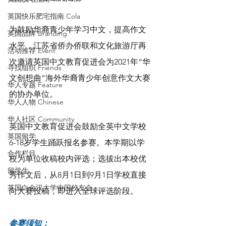
英国快乐肥宅指南 Cola
为鼓励华裔青少年学习中文，提高作文
英国品牌 Branding
水平，江苏省侨办侨联和文化旅游厅再
活动推荐 Event
次邀请英国中文教育促进会为2021年“华
寻找组织 Friends
文创想曲”海外华裔青少年创意作文大赛
华人专题 Feature
的协办单位。
华人人物 Chinese
华人社区 Community
英国中文教育促进会鼓励全英中文学校
英国留学
6-18岁学生踊跃报名参赛。本学期以学
合作栏目
校为单位收稿校内评选；选拔出本校优
留学生
秀作文后，从8月1日到9月1日学校直接
英国白金汉大学中国校友会
向大赛投稿，即进入全球评选阶段。
参赛须知：