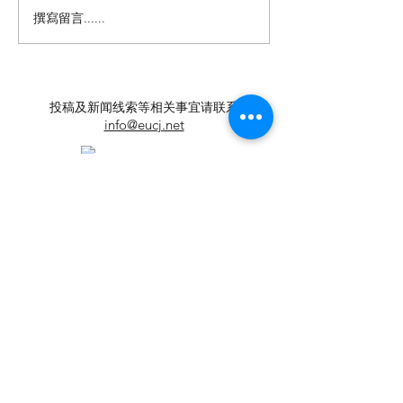
撰寫留言......
【羊城晚报】“科技+非遗”
留英博士马楠新
引热议！第六届“广东文化
悔》全球上线，
遗产保护与利用”学术座谈
数字影像致敬天
会在穗举办
年文脉
投稿及新闻线索等相关事宜请联系
info@eucj.net
首页
华人社区
英国生活​
伦敦活动推荐
华人人物
英国品牌
​寻找组织