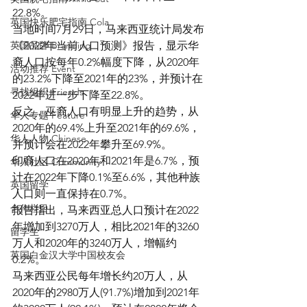
22.8%。
英国快乐肥宅指南 Cola
当地时间7月29日，马来西亚统计局发布
英国品牌 Branding
《2022年当前人口预测》报告，显示华
裔人口按每年0.2%幅度下降，从2020年
活动推荐 Event
的23.2%下降至2021年的23%，并预计在
寻找组织 Friends
2022年进一步下降至22.8%。
反之，巫裔人口有明显上升的趋势，从
华人专题 Feature
2020年的69.4%上升至2021年的69.6%，
华人人物 Chinese
并预计会在2022年攀升至69.9%。
印裔人口在2020年和2021年是6.7%，预
华人社区 Community
计在2022年下降0.1%至6.6%，其他种族
英国留学
人口则一直保持在0.7%。
合作栏目
报告指出，马来西亚总人口预计在2022
年增加到3270万人，相比2021年的3260
留学生
万人和2020年的3240万人，增幅约
英国白金汉大学中国校友会
0.2%。
马来西亚公民每年增长约20万人，从
2020年的2980万人(91.7%)增加到2021年