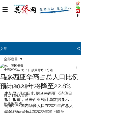
文章
全部栏目
英国侨报
全部栏目
2022年7月31日
讀畢需時 1 分鐘
马来西亚华裔占总人口比例
世界 🌎 版块
预计2022年将降至22.8%
首页丨华人生活
中新网7月30日电 据马来西亚《诗华日
首页丨融入英国
报》报道，马来西亚统计局数据显示，
伦敦推荐 🎡 London
马来西亚国内华裔人口在2021年占总人
口的23%，预计在2022年将下降至
英国脱宅指南 Time out