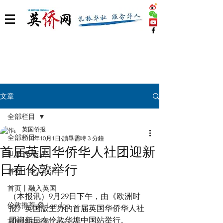
文章
全部栏目
英国侨报
全部栏目
2018年10月1日
讀畢需時 3 分鐘
首届英国华侨华人社团迎新
世界 🌎 版块
日在伦敦举行
首页丨华人生活
首页丨融入英国
（本报讯）9月29日下午，由《欧洲时
伦敦推荐 🎡 London
报》英国版主办的首届英国华侨华人社
团迎新日在伦敦华埠中国站举行。
英国脱宅指南 Time out