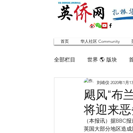
首页
华人社区 Community
全部栏目
世界 🌎 版块
刘靖仪
2020年1月1
英国脱宅指南 Time out
飓风“布
将迎来恶
寻找组织 Friends
华人专题
（本报讯）据BBC
英国大部分地区造成
合作栏目
留学生
英