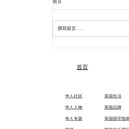
留言
撰寫留言......
“侨连天津·共创未来——英国侨
界交流会”在伦敦成功举办
首页
华人社区
英国生活​
华人人物
英国品牌
华人专题
英国脱宅指