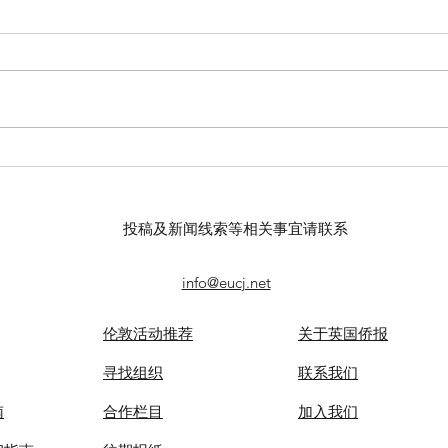
英中律师协会马年庆祝酒会举
“三
办
是吉
春节
投稿及新闻线索等相关事宜请联系
行
info@eucj.net
伦敦活动推荐
关于英国侨报
​寻找组织
联系我们
南
合作栏目
​加入我们