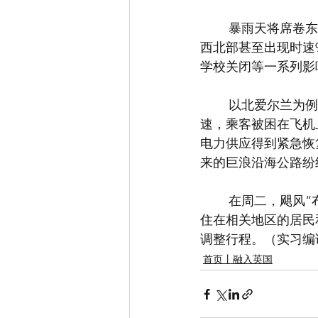
        暴雨天将席卷东部的大部分地区，英国西部将出现强度高达65到70英里的阵风，苏格兰
西北部甚至出现时速
学校关闭等一系列影
        以北爱尔兰为例，在贝尔法斯特国际机场由于风速过高，超过乘客可以下飞机的最高风
速，乘客被困在飞机
电力供应得到紧急恢
来的巨浪沿海公路纷
        在周二，飓风“布兰登”的风力还将继续增大，大风将造成进一步的混乱。在此，希望居
住在相关地区的居民
调整行程。（实习编
首页丨融入英国