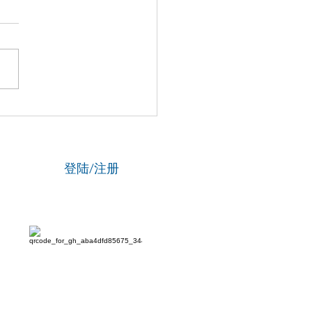
分天注定，七分靠打拼，我
澳人”旅欧吉澳同乡会马年
联欢团拜会在伦敦圆满举
登陆/注册