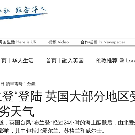
英国生活 Here is UK
视频 Video
合作栏目 In Newspaper
首页丨华人生活
首页丨融入英国
伦敦推荐 🎡 Lon
3日
讀畢需時 1 分鐘
英国快乐肥宅指南 Cola
英国品牌 Branding
活动
兰登“登陆 英国大部分地区
劣天气
 Feature
华人人物 Chinese
华人社区 Commun
报道，英国台风“布兰登”经过24小时的海上酝酿后，由北
影响，其中包括北爱尔兰、苏格兰和威尔士。
国白金汉大学中国校友会