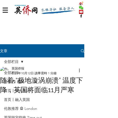
文章
全部栏目
英国侨报
全部栏目
2021年10月12日
讀畢需時 1 分鐘
随着 “极地漩涡崩溃” 温度下
世界 🌎 版块
降，英国将面临11月严寒
首页丨华人生活
首页丨融入英国
伦敦推荐 🎡 London
英国脱宅指南 Time out