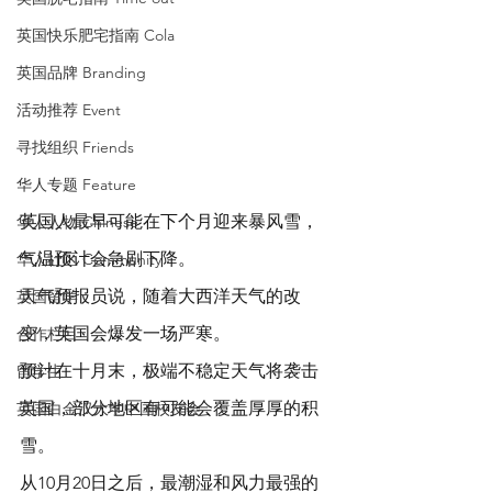
英国快乐肥宅指南 Cola
英国品牌 Branding
活动推荐 Event
寻找组织 Friends
华人专题 Feature
英国人最早可能在下个月迎来暴风雪，
华人人物 Chinese
气温预计会急剧下降。
华人社区 Community
天气预报员说，随着大西洋天气的改
英国留学
变，英国会爆发一场严寒。
合作栏目
预计在十月末，极端不稳定天气将袭击
留学生
英国，部分地区有可能会覆盖厚厚的积
英国白金汉大学中国校友会
雪。
从10月20日之后，最潮湿和风力最强的