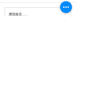
撰寫留言......
英中律师协会马年庆祝酒
“三分天注定，
会举办
拼，我是吉澳人
同乡会马年春节
会在伦敦圆满举
投稿及新闻线索等相关事宜请联系
info@eucj.net
首页
华人社区
英国生活​
伦敦活动推荐