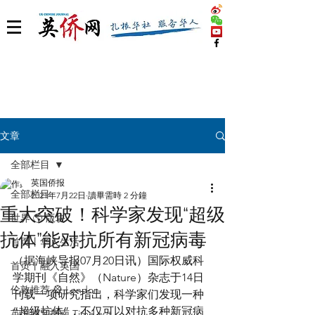
文章
全部栏目
英国侨报
全部栏目
2021年7月22日
讀畢需時 2 分鐘
重大突破！科学家发现“超级
世界 🌎 版块
抗体”能对抗所有新冠病毒
首页丨华人生活
（据海峡导报07月20日讯）国际权威科
首页丨融入英国
学期刊《自然》（Nature）杂志于14日
伦敦推荐 🎡 London
刊载一项研究指出，科学家们发现一种
“超级抗体”，不仅可以对抗多种新冠病
英国脱宅指南 Time out