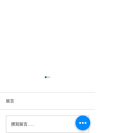
留言
撰寫留言......
【羊城晚报】“科技+非遗”
留英博士马楠新
引热议！第六届“广东文化
悔》全球上线，