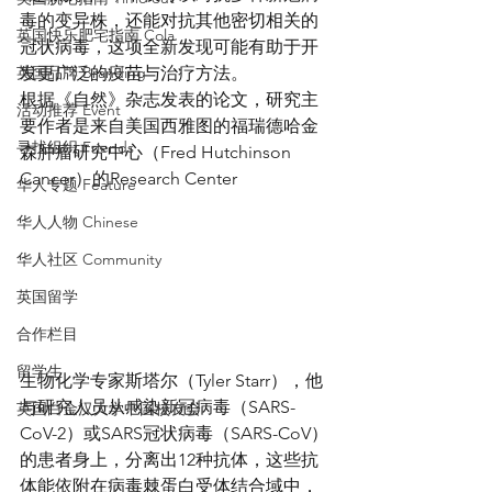
毒的变异株，还能对抗其他密切相关的
英国快乐肥宅指南 Cola
冠状病毒，这项全新发现可能有助于开
英国品牌 Branding
发更广泛的疫苗与治疗方法。
根据《自然》杂志发表的论文，研究主
活动推荐 Event
要作者是来自美国西雅图的福瑞德哈金
寻找组织 Friends
森肿瘤研究中心（Fred Hutchinson 
Cancer）的Research Center
华人专题 Feature
华人人物 Chinese
华人社区 Community
英国留学
合作栏目
留学生
生物化学专家斯塔尔（Tyler Starr），他
与研究人员从感染新冠病毒（SARS-
英国白金汉大学中国校友会
CoV-2）或SARS冠状病毒（SARS-CoV）
的患者身上，分离出12种抗体，这些抗
体能依附在病毒棘蛋白受体结合域中，