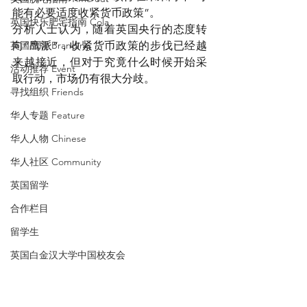
能有必要适度收紧货币政策”。
英国快乐肥宅指南 Cola
分析人士认为，随着英国央行的态度转
英国品牌 Branding
向“鹰派”，收紧货币政策的步伐已经越
来越接近，但对于究竟什么时候开始采
活动推荐 Event
取行动，市场仍有很大分歧。
寻找组织 Friends
华人专题 Feature
华人人物 Chinese
华人社区 Community
英国留学
合作栏目
留学生
英国白金汉大学中国校友会