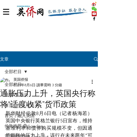
文章
全部栏目
英国侨报
全部栏目
2021年8月6日
讀畢需時 3 分鐘
通胀压力上升，英国央行称
世界 🌎 版块
将“适度收紧”货币政策
首页丨华人生活
新华财经伦敦8月6日电（记者杨海若）
首页丨融入英国
英国中央银行英格兰银行5日宣布，维持
伦敦推荐 🎡 London
基准利率和债券购买规模不变，但因通
货膨胀的压力上升，该行在未来两年“可
英国脱宅指南 Time out