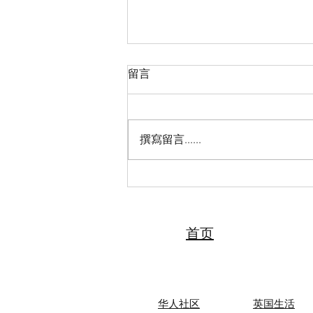
留言
撰寫留言......
2026“亲情中华·中国寻根之旅”
夏令营（天津中医药大学营）
圆满落幕 张伯礼院士寄语全体
夏令营营员
首页
华人社区
英国生活​