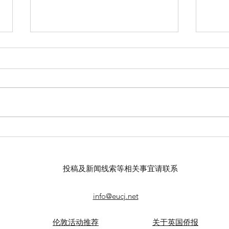
【羊城晚报】“科技+非遗”引热
留英
议！第六届“广东文化遗产保护
球上
与利用”学术座谈会在穗举办
敬天
投稿及新闻线索等相关事宜请联系
info@eucj.net
伦敦活动推荐
关于英国侨报