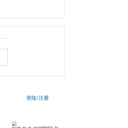
博士马楠新作《无悔》全
线，用音乐与数字影像致
津海河百年文脉
登陆/注册