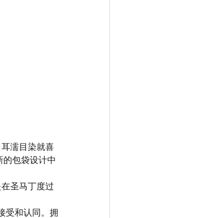
，耳濡目染就喜
新的包袋设计中
是在圣马丁度过
群接受和认同。拥