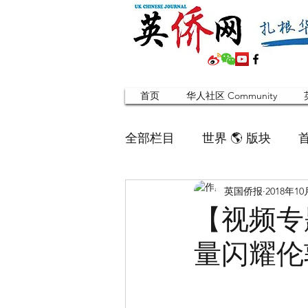
首页
华人社区 Community
全部栏目
世界 🌎 版块
英国侨报
2018年1
英国脱宅指南 Time out
【视频专
量闪耀伦
寻找组织 Friends
华人专题
合作栏目
留学生
英