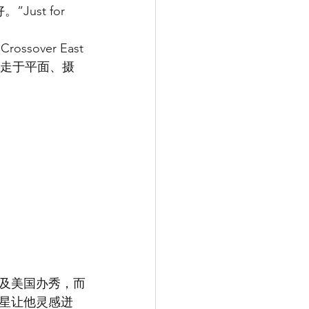
st for 
over East 
功游走于平面、摄
及美国办秀，而
星让他灵感迸