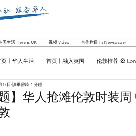
英国生活 Here is UK
视频 Video
合作栏目 In Newspaper
首页丨华人生活
首页丨融入英国
伦敦推荐 🎡 Lon
0月17日
讀畢需時 4 分鐘
英国快乐肥宅指南 Cola
英国品牌 Branding
活动
题】华人抢滩伦敦时装周
敦
 Feature
华人人物 Chinese
华人社区 Commun
国白金汉大学中国校友会