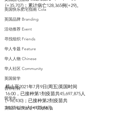
(+35,707)；累计病亡128,365例(+29)。
英国快乐肥宅指南 Cola
英国品牌 Branding
活动推荐 Event
寻找组织 Friends
华人专题 Feature
华人人物 Chinese
华人社区 Community
英国留学
截止至2021年7月9日(周五)英国时间
合作栏目
16:00，已接种第1剂疫苗共45,697,875人
留学生
(+96,430)；已接种第2剂疫苗共
34,374,246人(+175,467)。
英国白金汉大学中国校友会