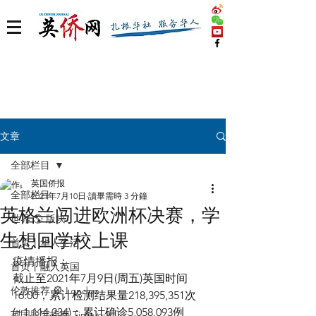
文章
全部栏目
英国侨报
全部栏目
2021年7月10日
讀畢需時 3 分鐘
英格兰闯进欧洲杯决赛，学
世界 🌎 版块
生想回学校上课
首页丨华人生活
疫情播报：
首页丨融入英国
截止至2021年7月9日(周五)英国时间
伦敦推荐 🎡 London
16:00，累计检测结果量218,395,351次
(+1,114,234)；累计确诊5,058,093例
英国脱宅指南 Time out