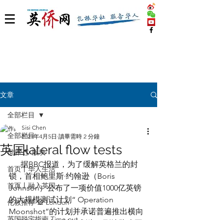
文章
全部栏目
Sisi Chen
全部栏目
2021年4月5日
讀畢需時 2 分鐘
英国lateral flow tests
世界 🌎 版块
      据BBC报道，为了缓解英格兰的封
首页丨华人生活
锁，首相鲍里斯·约翰逊（Boris 
首页丨融入英国
Johnson）公布了一项价值1000亿英镑
的大规模测试计划“ Operation 
伦敦推荐 🎡 London
Moonshot”的计划并承诺普遍推出横向
英国脱宅指南 Time out