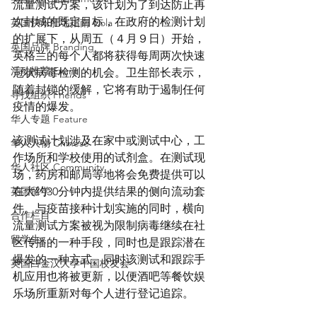
流量测试方案，该计划为了到达防止再
次封城的既定目标，在政府的检测计划
英国快乐肥宅指南 Cola
的扩展下，从周五（４月９日）开始，
英国品牌 Branding
英格兰的每个人都将获得每周两次快速
活动推荐 Event
冠状病毒检测的机会。卫生部长表示，
随着封锁的缓解，它将有助于遏制任何
寻找组织 Friends
疫情的爆发。
华人专题 Feature
该测试计划涉及在家中或测试中心，工
华人人物 Chinese
作场所和学校使用的试剂盒。在测试现
华人社区 Community
场，药房和邮局等地将会免费提供可以
英国留学
在大约30分钟内提供结果的侧向流动套
件。与疫苗接种计划实施的同时，横向
合作栏目
流量测试方案被视为限制病毒继续在社
留学生
区传播的一种手段，同时也是跟踪潜在
爆发的一种方式。同时该测试和跟踪手
英国白金汉大学中国校友会
机应用也将被更新，以便酒吧等餐饮娱
乐场所重新对每个人进行登记追踪。