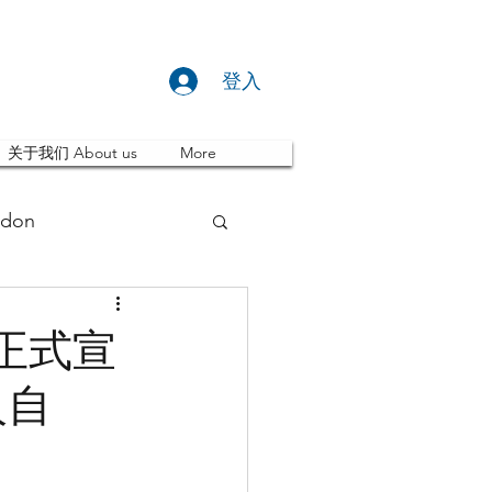
登入
关于我们 About us
More
don
推荐 Event
正式宣
人自
ity
英国留学