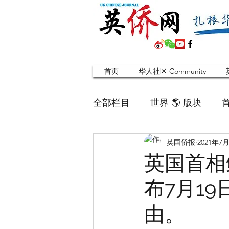
首页
华人社区 Community
全部栏目
世界 🌎 版块
英国侨报
2021年7
英国脱宅指南 Time out
英国首相
布7月1
寻找组织 Friends
华人专题
由。
合作栏目
留学生
英