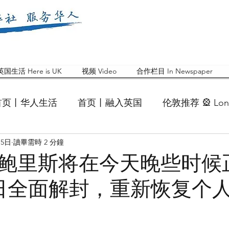
英国生活 Here is UK
视频 Video
合作栏目 In Newspaper
首页丨华人生活
首页丨融入英国
伦敦推荐 🎡 Lon
月5日
讀畢需時 2 分鐘
英国快乐肥宅指南 Cola
英国品牌 Branding
活动
鲍里斯将在今天晚些时候
9日全面解封，重新恢复个
 Feature
华人人物 Chinese
华人社区 Commun
国白金汉大学中国校友会