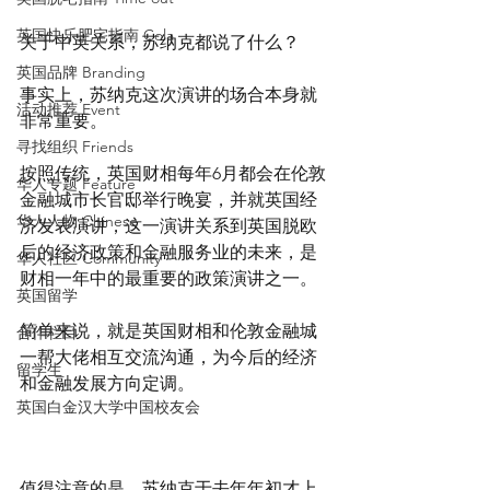
英国快乐肥宅指南 Cola
关于中英关系，苏纳克都说了什么？
英国品牌 Branding
事实上，苏纳克这次演讲的场合本身就
活动推荐 Event
非常重要。
寻找组织 Friends
按照传统，英国财相每年6月都会在伦敦
华人专题 Feature
金融城市长官邸举行晚宴，并就英国经
华人人物 Chinese
济发表演讲，这一演讲关系到英国脱欧
后的经济政策和金融服务业的未来，是
华人社区 Community
财相一年中的最重要的政策演讲之一。
英国留学
简单来说，就是英国财相和伦敦金融城
合作栏目
一帮大佬相互交流沟通，为今后的经济
留学生
和金融发展方向定调。
英国白金汉大学中国校友会
值得注意的是，苏纳克于去年年初才上