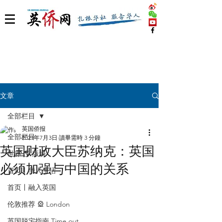
文章
全部栏目
英国侨报
全部栏目
2021年7月3日
讀畢需時 3 分鐘
英国财政大臣苏纳克：英国
世界 🌎 版块
必须加强与中国的关系
首页丨华人生活
首页丨融入英国
伦敦推荐 🎡 London
英国脱宅指南 Time out