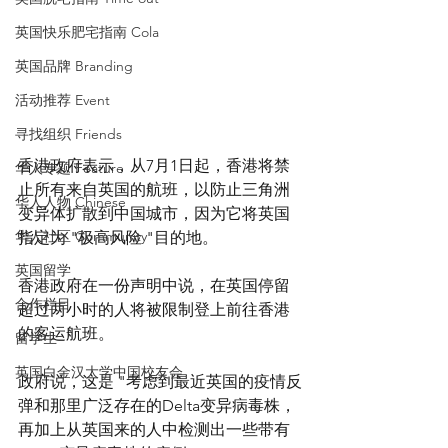
英国快乐肥宅指南 Cola
英国品牌 Branding
活动推荐 Event
寻找组织 Friends
香港政府表示，从7月1日起，香港将禁
华人专题 Feature
止所有来自英国的航班，以防止三角洲
华人人物 Chinese
变异体扩散到中国城市，因为它将英国
华人社区 Community
指定为 "极高风险 "目的地。
英国留学
香港政府在一份声明中说，在英国停留
合作栏目
超过两小时的人将被限制登上前往香港
的客运航班。
留学生
英国白金汉大学中国校友会
政府说，这是 "考虑到最近英国的疫情反
弹和那里广泛存在的Delta变异病毒株，
再加上从英国来的人中检测出一些带有