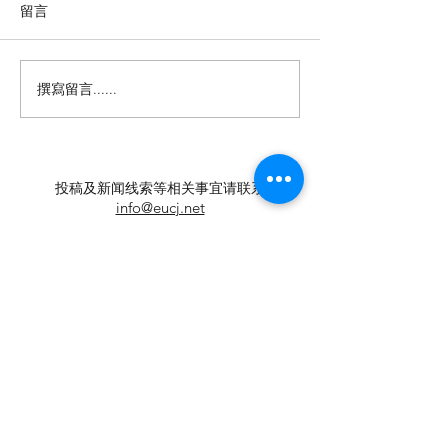
留言
撰寫留言......
【羊城晚报】“科技+非遗”
留英博士马楠新
引热议！第六届“广东文化
悔》全球上线，
遗产保护与利用”学术座谈
数字影像致敬天
会在穗举办
年文脉
投稿及新闻线索等相关事宜请联系
info@eucj.net
首页