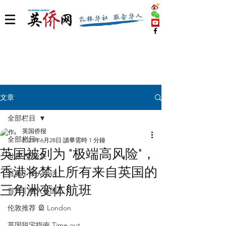
文章
全部栏目
英国侨报
全部栏目
2021年6月28日
讀畢需時 1 分鐘
英国被列为 "极端高风险"，
世界 🌎 版块
香港将禁止所有来自英国的
首页丨华人生活
三角洲变体航班
首页丨融入英国
伦敦推荐 🎡 London
英国脱宅指南 Time out