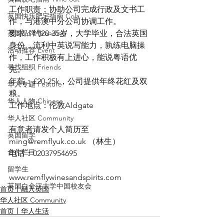
工作职责：协助公司完成行政及文书工
英国快乐肥宅指南 Cola
作，与港澳中分公司协调工作。
英国品牌 Branding
要求：约20-35岁，大学毕业，合法英国
身份，流利中英说写能力，孰练电脑操
活动推荐 Event
作，工作积极有上进心，能说粤语优
寻找组织 Friends
先。
年薪：£20-25k，公司提供年终花红及双
华人专题 Feature
粮。
华人人物 Chinese
工作地点：伦敦Aldgate
华人社区 Community
有意者请发个人简历至
英国留学
ming@remflyuk.co.uk （林生）
合作栏目
电话：02037954695
留学生
www.remflywinesandspirits.com
英国白金汉大学中国校友会
首页丨融入英国
华人社区 Community
首页丨华人生活