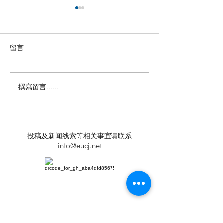
留言
撰寫留言......
【羊城晚报】“科技+非遗”
【中国新闻网】
引热议！第六届“广东文化
政法记者刘海陵
遗产保护与利用”学术座谈
正义 铁笔录风云
会在穗举办
投稿及新闻线索等相关事宜请联系
info@eucj.net