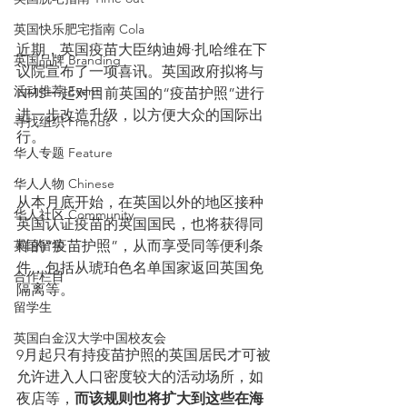
英国快乐肥宅指南 Cola
近期，英国疫苗大臣纳迪姆·扎哈维在下
英国品牌 Branding
议院宣布了一项喜讯。英国政府拟将与
活动推荐 Event
NHS一起对目前英国的“疫苗护照”进行
进一步改造升级，以方便大众的国际出
寻找组织 Friends
行。
华人专题 Feature
华人人物 Chinese
从本月底开始，在英国以外的地区接种
华人社区 Community
英国认证疫苗的英国国民，也将获得同
英国留学
样的“疫苗护照”，从而享受同等便利条
件，包括从琥珀色名单国家返回英国免
合作栏目
隔离等。
留学生
英国白金汉大学中国校友会
9月起只有持疫苗护照的英国居民才可被
允许进入人口密度较大的活动场所，如
夜店等，
而该规则也将扩大到这些在海