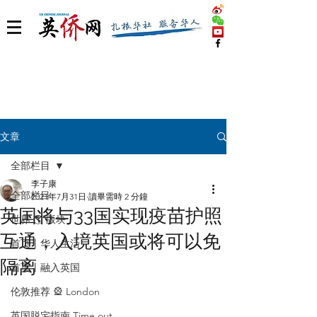
文章
全部栏目
李子康
全部栏目
2021年7月31日
讀畢需時 2 分鐘
英国将与33国实现疫苗护照
世界 🌎 版块
互通，入境英国或将可以免
首页丨华人生活
隔离
首页丨融入英国
伦敦推荐 🎡 London
英国脱宅指南 Time out