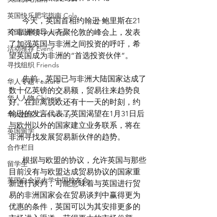
英国快乐肥宅指南 Cola
       今天，英国首相约翰逊·鲍里斯在21
英国品牌 Branding
个非洲领导人齐聚伦敦的峰会上，发表
了加强英国与非洲之间投资的呼吁，希
活动推荐 Event
望英国成为非洲的“首选投资伙伴”。
寻找组织 Friends
       先前，英国已与非洲大陆国家达成了
华人专题 Feature
数十亿英镑的交易额，贸易往来趋势良
华人人物 Chinese
好。在距离脱欧还有十一天的时刻，约
翰逊的发言代表了英国渴望在1月31日后
华人社区 Community
与欧州以外的国家建立业务联系，将在
英国留学
非洲寻找发展贸易新伙伴的趋势。
合作栏目
       根据与欧盟的协议，允许英国与那些
留学生
目前没有与欧盟达成贸易协议的国家重
英国白金汉大学中国校友会
新进行谈判，可能意味着与英国进行贸
易的非洲国家会在贸易谈判中赢得更为
优惠的条件，英国可以为其安排更多的