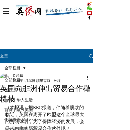
文章
全部栏目
刘靖仪
全部栏目
2020年1月20日
讀畢需時 1 分鐘
英国向非洲伸出贸易合作橄
世界 🌎 版块
榄枝
首页丨华人生活
（本报讯）据BBC报道，伴随着脱欧的
首页丨融入英国
临近，英国在离开了欧盟这个全球最大
伦敦推荐 🎡 London
的贸易体后，为了保障经济的发展，会
寻求怎样的新贸易合作伙伴呢？
英国脱宅指南 Time out