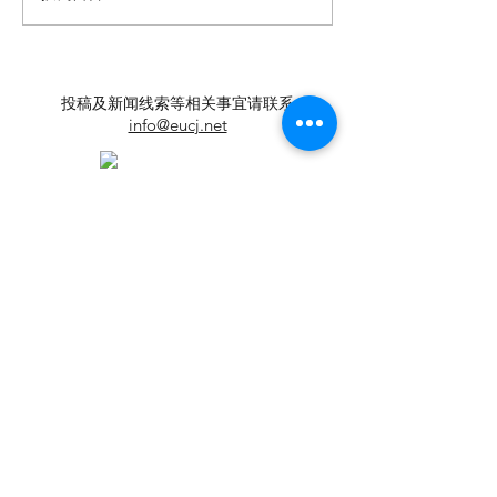
会举办
拼，我是吉澳人
同乡会马年春节
会在伦敦圆满举
投稿及新闻线索等相关事宜请联系
info@eucj.net
首页
华人社区
英国生活​
伦敦活动推荐
华人人物
英国品牌
​寻找组织
华人专题
英国脱宅指
合作栏目