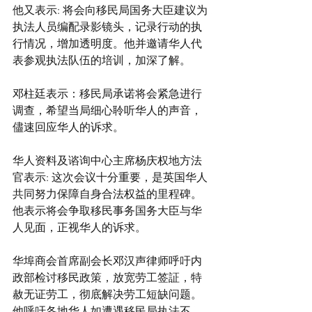
他又表示: 将会向移民局国务大臣建议为
执法人员编配录影镜头，记录行动的执
行情况，增加透明度。他并邀请华人代
表参观执法队伍的培训，加深了解。
邓柱廷表示：移民局承诺将会紧急进行
调查，希望当局细心聆听华人的声音，
儘速回应华人的诉求。
华人资料及谘询中心主席杨庆权地方法
官表示: 这次会议十分重要，是英国华人
共同努力保障自身合法权益的里程碑。
他表示将会争取移民事务国务大臣与华
人见面，正视华人的诉求。
华埠商会首席副会长邓汉声律师呼吁内
政部检讨移民政策，放宽劳工签証，特
赦无证劳工，彻底解决劳工短缺问题。
他呼吁各地华人如遭遇移民局执法不