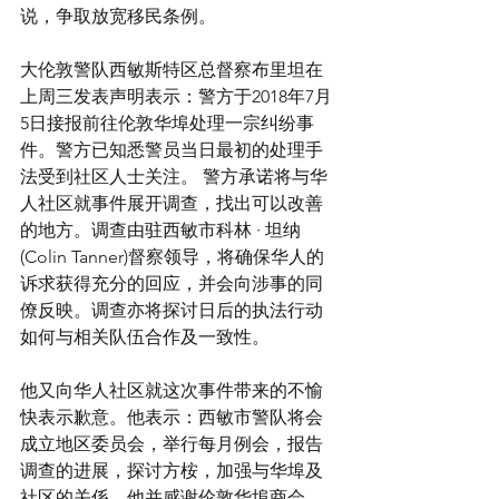
说，争取放宽移民条例。
大伦敦警队西敏斯特区总督察布里坦在
上周三发表声明表示：警方于2018年7月
5日接报前往伦敦华埠处理一宗纠纷事
件。警方已知悉警员当日最初的处理手
法受到社区人士关注。 警方承诺将与华
人社区就事件展开调查，找出可以改善
的地方。调查由驻西敏市科林 · 坦纳
(Colin Tanner)督察领导，将确保华人的
诉求获得充分的回应，并会向涉事的同
僚反映。调查亦将探讨日后的执法行动
如何与相关队伍合作及一致性。
他又向华人社区就这次事件带来的不愉
快表示歉意。他表示：西敏市警队将会
成立地区委员会，举行每月例会，报告
调查的进展，探讨方桉，加强与华埠及
社区的关係。他并感谢伦敦华埠商会、