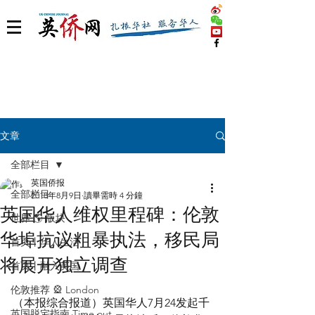
文章
全部栏目
英国侨报
全部栏目
2018年8月9日
讀畢需時 4 分鐘
英国华人维权里程碑：伦敦
世界 🌎 版块
华埠抗议粗暴执法，移民局
首页丨华人生活
将展开独立调查
首页丨融入英国
伦敦推荐 🎡 London
（本报综合报道）英国华人7月24发起千
英国脱宅指南 Time out