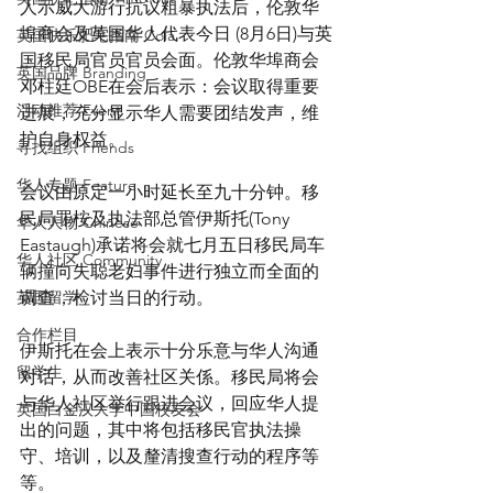
人示威大游行抗议粗暴执法后，伦敦华
埠商会及英国华人代表今日 (8月6日)与英
英国快乐肥宅指南 Cola
国移民局官员官员会面。伦敦华埠商会
英国品牌 Branding
邓柱廷OBE在会后表示：会议取得重要
活动推荐 Event
进展，充分显示华人需要团结发声，维
护自身权益。
寻找组织 Friends
华人专题 Feature
会议由原定一小时延长至九十分钟。移
民局罪桉及执法部总管伊斯托(Tony 
华人人物 Chinese
Eastaugh)承诺将会就七月五日移民局车
华人社区 Community
辆撞向失聪老妇事件进行独立而全面的
英国留学
调查，检讨当日的行动。
合作栏目
伊斯托在会上表示十分乐意与华人沟通
留学生
对话，从而改善社区关係。移民局将会
与华人社区举行跟进会议，回应华人提
英国白金汉大学中国校友会
出的问题，其中将包括移民官执法操
守、培训，以及釐清搜查行动的程序等
等。