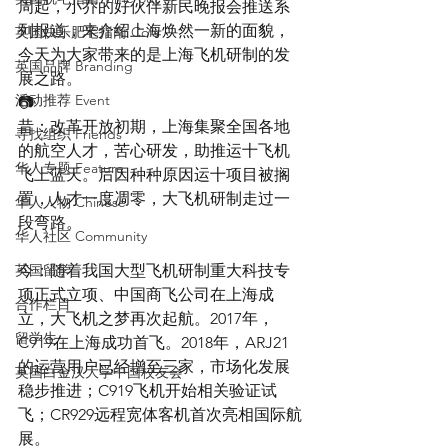
周起，小乔的好伙伴新民晚报会推送系
列报道，来介绍上海焕然一新的面貌，
英国快乐肥宅指南 Cola
今天为大家带来的是上海飞机研制的发
英国品牌 Branding
展之路。
活动推荐 Event
📷
昔：改革开放初期，上海集聚全国各地
寻找组织 Friends
的航空人才，苦心研发，助推运十飞机
华人专题 Feature
飞上蓝天。后因种种原因运十项目被搁
置，人才一度凋零，大飞机研制走过一
华人人物 Chinese
段弯路。
华人社区 Community
英国留学
今：随着我国大型飞机研制重大科技专
项正式立项、中国商飞公司在上海成
合作栏目
立，大飞机之梦再次起航。2017年，
留学生
C919在上海成功首飞。2018年，ARJ21
的运营用户已经增至三家，市场化发展
英国白金汉大学中国校友会
稳步推进；C919飞机开始相关验证试
飞；CR929远程宽体客机首次亮相国际航
展。