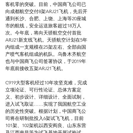
客机零的突破。目前，中国商飞公司已
向成都航空交付8架ARJ21飞机，先后开
通到长沙、合肥、上饶、上海等20座城
市的航线，安全运送旅客超过18万人
次。今年底，将向天骄航空交付首批
ARJ21新支线飞机。天骄航空计划在5年
内组成一支规模在25架左右、全部由国
产喷气客机组成的机队。乌鲁木齐航空
也与中国商飞公司签署协议，于2019年
年底前接收五架ARJ21飞机。
C919大型客机经过10年攻坚克难，完成
立项论证、可行性论证、总体方案定
义、初步设计、详细设计、全面试制，
进入试飞取证……实现了我国航空工业
的历史性突破。根据计划，中国商飞公
司将在研制批投入6架试飞飞机，目前
101架、102架机以西安阎良、山东东营
及江西南昌等为试飞基地开展试验试