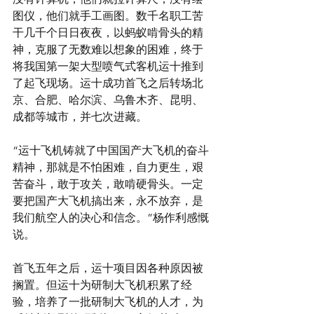
图仪，他们就手工画图。数千名职工苦
干几千个日日夜夜，以蚂蚁啃骨头的精
神，克服了无数难以想象的困难，终于
将我国第一架大型喷气式客机运十推到
了起飞现场。运十成功首飞之后转场北
京、合肥、哈尔滨、乌鲁木齐、昆明、
成都等城市，并七次进藏。
“运十飞机铸就了中国国产大飞机的奋斗
精神，那就是不怕困难，自力更生，艰
苦奋斗，敢于攻关，敢啃硬骨头。一定
要把国产大飞机搞出来，永不放弃，是
我们航空人的决心和信念。”杨作利感慨
说。
首飞五年之后，运十项目因各种原因被
搁置。但运十为研制大飞机积累了经
验，培养了一批研制大飞机的人才，为