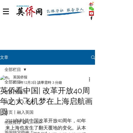
文章
全部栏目
英国侨报
全部栏目
2018年12月3日
讀畢需時 3 分鐘
英侨看中国| 改革开放40周
世界 🌎 版块
年之大飞机梦在上海启航画
首页丨华人生活
圆
首页丨融入英国
2018年时值中国改革开放40周年，40年
伦敦推荐 🎡 London
来上海也发生了翻天覆地的变化。从本
英国脱宅指南 Time out