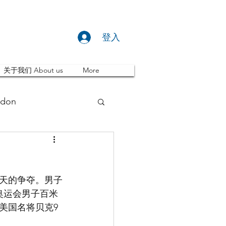
登入
关于我们 About us
More
don
推荐 Event
三天的争夺。男子
ity
英国留学
奥运会男子百米
美国名将贝克9