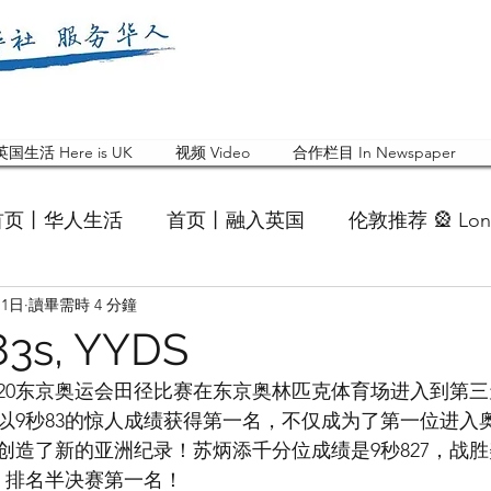
英国生活 Here is UK
视频 Video
合作栏目 In Newspaper
首页丨华人生活
首页丨融入英国
伦敦推荐 🎡 Lon
月1日
讀畢需時 4 分鐘
英国快乐肥宅指南 Cola
英国品牌 Branding
活动
3s, YYDS
2020东京奥运会田径比赛在东京奥林匹克体育场进入到第
 Feature
华人人物 Chinese
华人社区 Commun
以9秒83的惊人成绩获得第一名，不仅成为了第一位进入
创造了新的亚洲纪录！苏炳添千分位成绩是9秒827，战胜
胜，排名半决赛第一名！
国白金汉大学中国校友会