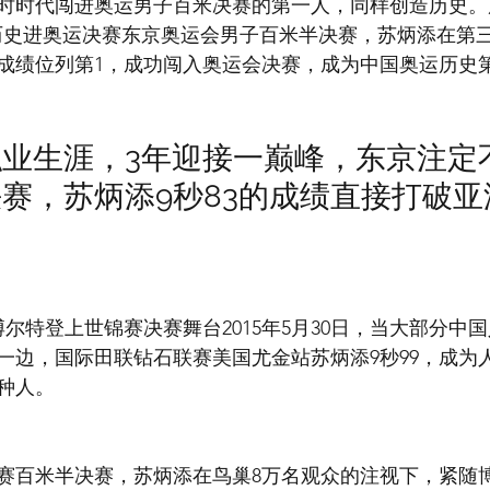
时时代闯进奥运男子百米决赛的第一人，同样创造历史。历
创造历史进奥运决赛东京奥运会男子百米半决赛，苏炳添在第
的成绩位列第1，成功闯入奥运会决赛，成为中国奥运历史
业生涯，3年迎接一巅峰，东京注定
赛，苏炳添9秒83的成绩直接打破亚
带乱博尔特登上世锦赛决赛舞台2015年5月30日，当大部分
一边，国际田联钻石联赛美国尤金站苏炳添9秒99，成为
黄种人。
世锦赛百米半决赛，苏炳添在鸟巢8万名观众的注视下，紧随