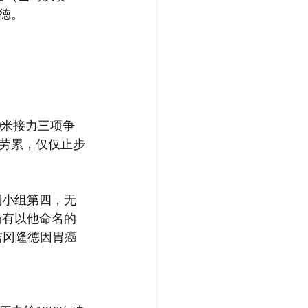
徳。
00米接力三项争
劳累，仅仅止步
列小组第四，无
仍有以他命名的
吉冈隆徳因胃癌