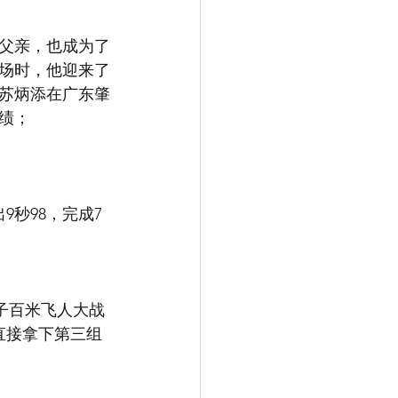
了父亲，也成为了
赛场时，他迎来了
赛，苏炳添在广东肇
成绩；
9秒98，完成7
子百米飞人大战
直接拿下第三组