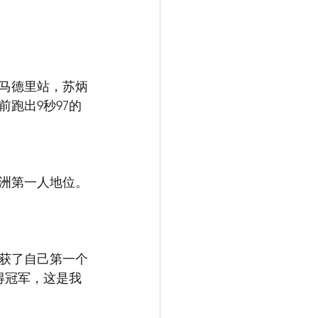
；
战赛马德里站，苏炳
跑出9秒97的
亚洲第一人地位。
收获了自己第一个
得冠军，这是我