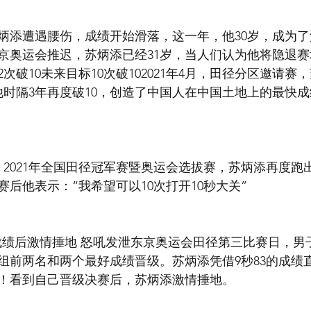
炳添遭遇腰伤，成绩开始滑落，这一年，他30岁，成为
京奥运会推迟，苏炳添已经31岁，当人们认为他将隐退
2次破10未来目标10次破102021年4月，田径分区邀请
是他时隔3年再度破10，创造了中国人在中国土地上的最快
2021年全国田径冠军赛暨奥运会选拔赛，苏炳添再度跑出
赛后他表示：“我希望可以10次打开10秒大关”
成绩后激情捶地 怒吼发泄东京奥运会田径第三比赛日，男
组前两名和两个最好成绩晋级。苏炳添凭借9秒83的成绩
！看到自己晋级决赛后，苏炳添激情捶地。