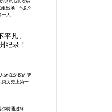
史第12!8次破
三组出场，他以9
第一人！
不平凡。
洲纪录！
中国人还在深夜的梦
人类历史上第一
博尔特通过终