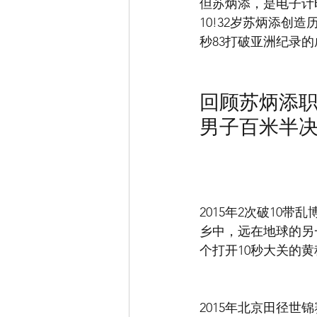
但苏炳添，是电子计
10!32岁苏炳添
秒83打破亚洲纪录
回顾苏炳添职
男子百米半决
2015年2次破10
乡中，远在地球的另
个打开10秒大关的
2015年北京田径