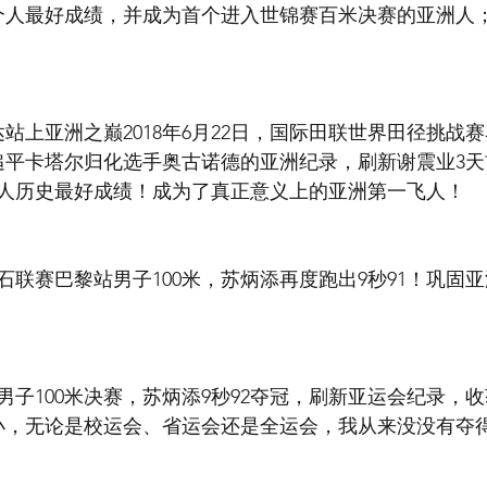
平个人最好成绩，并成为首个进入世锦赛百米决赛的亚洲人
雅加达站上亚洲之巅2018年6月22日，国际田联世界田径挑
追平卡塔尔归化选手奥古诺德的亚洲纪录，刷新谢震业3天前
人历史最好成绩！成为了真正意义上的亚洲第一飞人！
钻石联赛巴黎站男子100米，苏炳添再度跑出9秒91！巩固
会男子100米决赛，苏炳添9秒92夺冠，刷新亚运会纪录，
小，无论是校运会、省运会还是全运会，我从来没没有夺