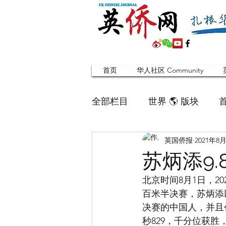
首页
华人社区 Community
全部栏目
世界 🌎 版块
英国侨报
2021年8
英国脱宅指南 Time out
苏炳添9.8
北京时间8月1日，
寻找组织 Friends
华人专题
百米半决赛，苏炳添
决赛的中国人，并且
秒829，千分位获
合作栏目
留学生
英