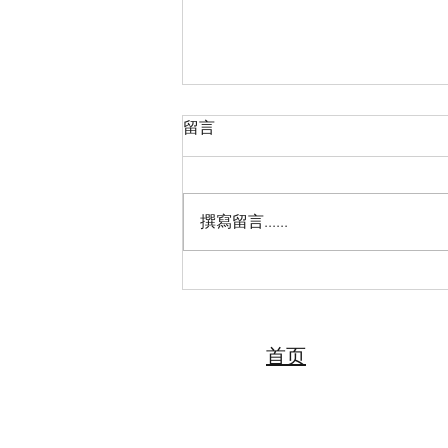
留言
撰寫留言......
2026“亲情中华·中国寻根之旅”
夏令营（天津中医药大学营）
圆满落幕 张伯礼院士寄语全体
夏令营营员
首页