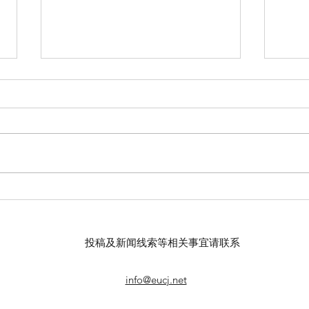
【羊城晚报】“科技+非遗”引热
【中
议！第六届“广东文化遗产保护
记者
与利用”学术座谈会在穗举办
录风
投稿及新闻线索等相关事宜请联系
info@eucj.net