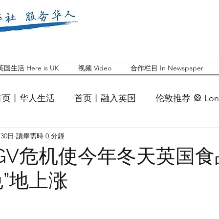
英国生活 Here is UK
视频 Video
合作栏目 In Newspaper
首页丨华人生活
首页丨融入英国
伦敦推荐 🎡 Lon
月30日
讀畢需時 0 分鐘
英国快乐肥宅指南 Cola
英国品牌 Branding
活动
GV危机使今年冬天英国食
免”地上涨
 Feature
华人人物 Chinese
华人社区 Commun
国白金汉大学中国校友会