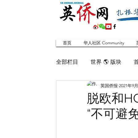
首页
华人社区 Community
全部栏目
世界 🌎 版块
英国侨报
2021年9
英国脱宅指南 Time out
脱欧和H
“不可避
寻找组织 Friends
华人专题
合作栏目
留学生
英