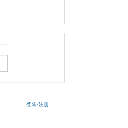
国新闻网】专访资深政法
刘海陵：笔锋铸正义 铁笔
云
登陆/注册